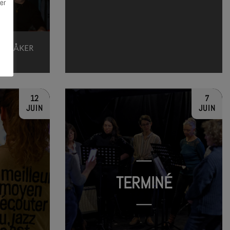
er
IGT HÅKER
12
7
JUIN
JUIN
TERMINÉ