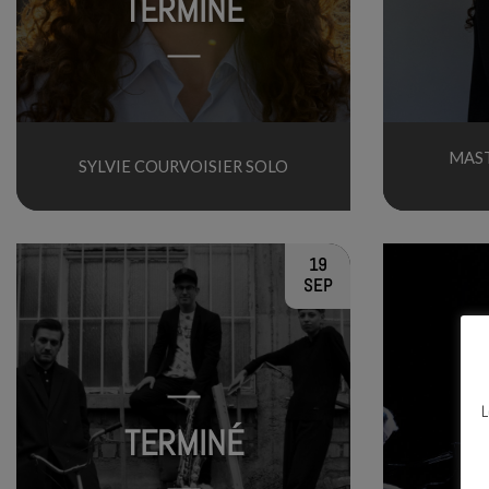
TERMINÉ
MAST
SYLVIE COURVOISIER SOLO
19
SEP
L
TERMINÉ
N