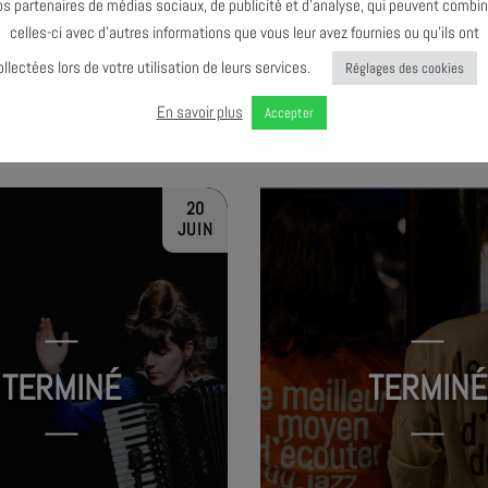
os partenaires de médias sociaux, de publicité et d’analyse, qui peuvent combin
celles-ci avec d’autres informations que vous leur avez fournies ou qu’ils ont
ollectées lors de votre utilisation de leurs services.
Réglages des cookies
(EXIT) KNARR – INGEBR
O CYCLES – CYMES
En savoir plus
Accepter
FLATEN
20
JUIN
TERMINÉ
TERMINÉ