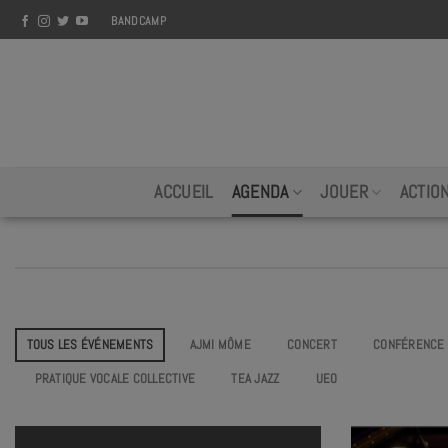
Skip
BANDCAMP
to
content
ACCUEIL
AGENDA
JOUER
ACTIO
TOUS LES ÉVÉNEMENTS
AJMI MÔME
CONCERT
CONFÉRENCE
PRATIQUE VOCALE COLLECTIVE
TEA JAZZ
UEO