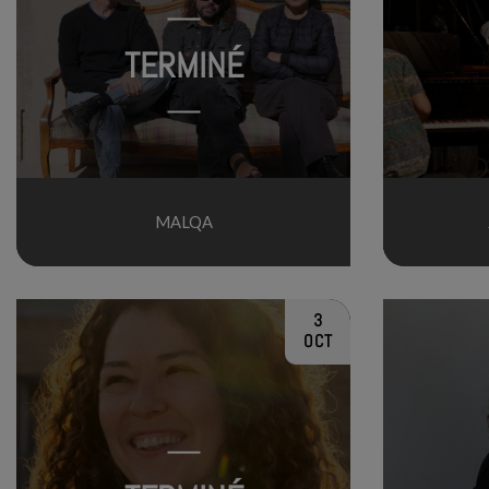
TERMINÉ
MALQA
3
OCT