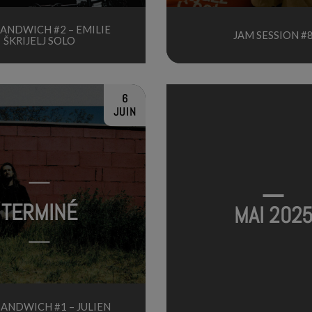
SANDWICH #2 – EMILIE
JAM SESSION #
ŠKRIJELJ SOLO
6
JUIN
TERMINÉ
MAI 202
SANDWICH #1 – JULIEN