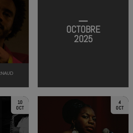
OCTOBRE
2025
ARNAUD
10
4
OCT
OCT