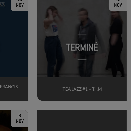
NOV
NOV
TERMINÉ
 FRANCIS
TEA JAZZ #1 – T.I.M
6
NOV