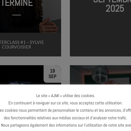
TERMINÉ
2025
ERCLASS #1 – SYLVIE
COURVOISIER
19
SEP
Le site « AJMI » utilise des cookies.
En continuant à naviguer sur ce site, vous acceptez cette utilisation.
es cookies nous permettent de personnaliser le contenu et les annonces, d’offr
TERMINÉ
TERMINÉ
des fonctionnalités relatives aux médias sociaux et d’analyser notre trafic.
ous partageons également des informations sur l’utilisation de notre site av