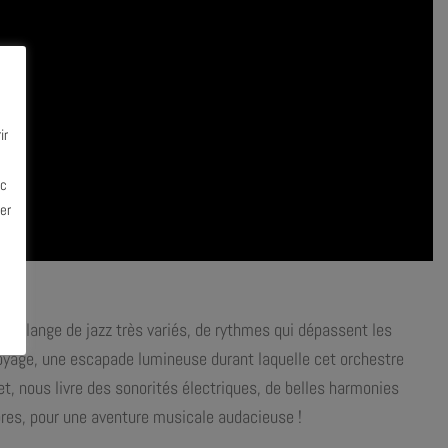
ir
ec
er
t mélange de jazz très variés, de rythmes qui dépassent les
voyage, une escapade lumineuse durant laquelle cet orchestre
et, nous livre des sonorités électriques, de belles harmonies
bres, pour une aventure musicale audacieuse !