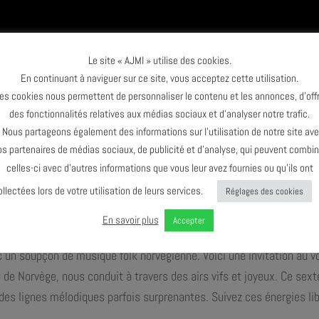
Le site « AJMI » utilise des cookies.
En continuant à naviguer sur ce site, vous acceptez cette utilisation.
es cookies nous permettent de personnaliser le contenu et les annonces, d’offr
des fonctionnalités relatives aux médias sociaux et d’analyser notre trafic.
ous partageons également des informations sur l’utilisation de notre site av
os partenaires de médias sociaux, de publicité et d’analyse, qui peuvent combin
celles-ci avec d’autres informations que vous leur avez fournies ou qu’ils ont
ollectées lors de votre utilisation de leurs services.
Réglages des cookies
En savoir plus
Accepter
est un projet du bassiste norvégien Ingebrigt Håker Flaten, un savan
c un soupçon de musique folk norvégienne. Voici une invitation au 
u de Norvège, nous conduit à travers des airs vifs et joyeux. Ce sext
 des lignes mélodiques parfois surprenantes. Suivez ces énergies li