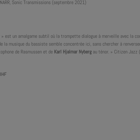
KNARR, Sonic Transmissions (septembre 2021)
 » est un amalgame subtil où la trompette dialogue à merveille avec la con
de la musique du bassiste semble concentrée ici, sans chercher à renverser la
axophone de Rasmussen et de
Karl Hjalmar Nyberg
au ténor. » Citizen Jazz 
’IHF