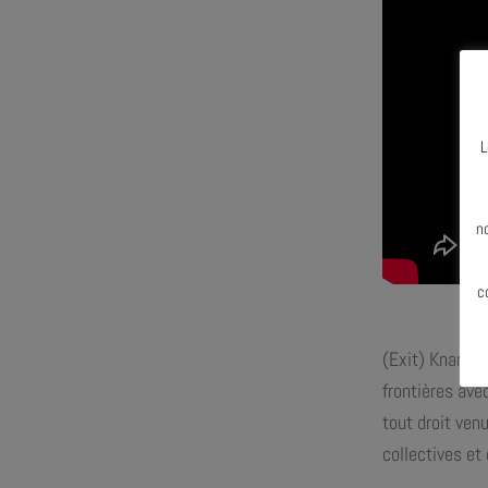
L
N
n
c
(Exit) Knarr, 
frontières ave
tout droit ven
collectives et