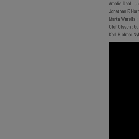
Amalie Dahl
: s
Jonathan F. Hor
Marta Warelis
:
Olaf Olssen
: ba
Karl Hjalmar Ny