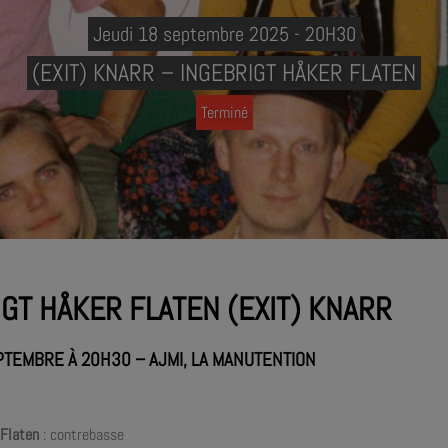
Jeudi 18 septembre 2025 - 20H30
(EXIT) KNARR – INGEBRIGT HÅKER FLATEN
Terminé
IGT HÅKER FLATEN (EXIT) KNARR
PTEMBRE À 20H30
– AJMI, LA MANUTENTION
 Flaten
: contrebasse