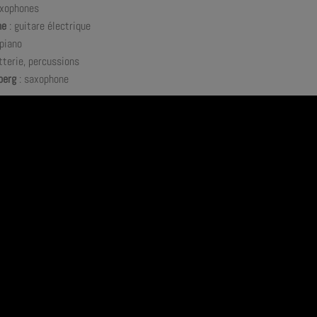
axophones
ne
: guitare électrique
 piano
tterie, percussions
berg
: saxophone