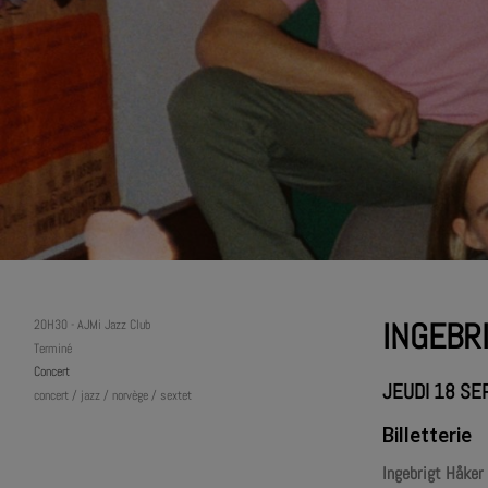
INGEBR
20H30
-
AJMi Jazz Club
Terminé
Concert
JEUDI 18 SE
concert / jazz / norvège / sextet
Billetterie
Ingebrigt Håker