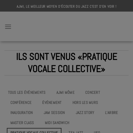
Skip
AJMI, LE MEILLEUR MOYEN D'ÉCOUTER DU JAZZ C'EST D'EN VOIR !
to
content
AJMI
ILS SONT VENUS «PRATIQUE
VOCALE COLLECTIVE»
TOUS LES ÉVÉNEMENTS
AJMI MÔME
CONCERT
CONFÉRENCE
ÉVÉNEMENT
HORS LES MURS
INAUGURATION
JAM SESSION
JAZZ STORY
L’ARBRE
MASTER CLASS
MIDI SANDWICH
PRATIQUE VOCALE COLLECTIVE
TEA JAZZ
UEO