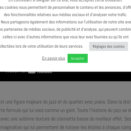
es cookies nous permettent de personnaliser le contenu et les annonces, d’offr
des fonctionnalités relatives aux médias sociaux et d’analyser notre trafic.
ous partageons également des informations sur l’utilisation de notre site av
os partenaires de médias sociaux, de publicité et d’analyse, qui peuvent combin
celles-ci avec d’autres informations que vous leur avez fournies ou qu’ils ont
ollectées lors de votre utilisation de leurs services.
Réglages des cookies
En savoir plus
Accepter
st une figure majeure du jazz et du quartet avec piano. Dans la droi
cette formule qui lui sied comme un gant. Toute l’histoire du jazz se
 avec une sublime texture de clarinette basse du meilleur effet. Se
imagination qui lui permettent de tutoyer les étoiles à chaque com