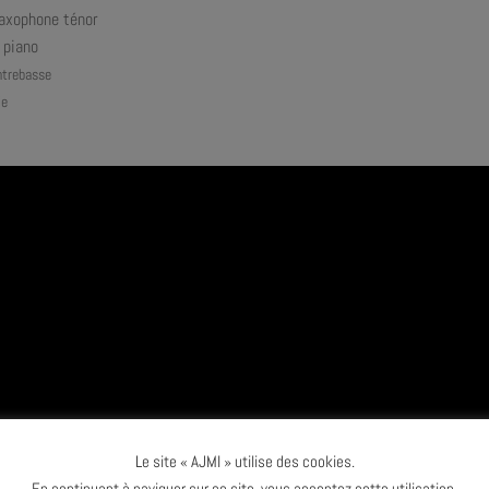
axophone ténor
 piano
ntrebasse
ie
Le site « AJMI » utilise des cookies.
En continuant à naviguer sur ce site, vous acceptez cette utilisation.