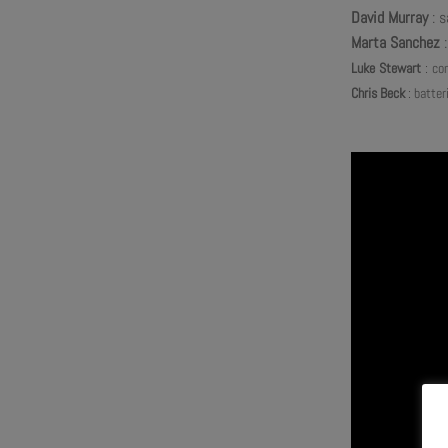
David Murray
: s
Marta Sanchez
:
Luke
Stewart
:
co
Chris Beck
: batter