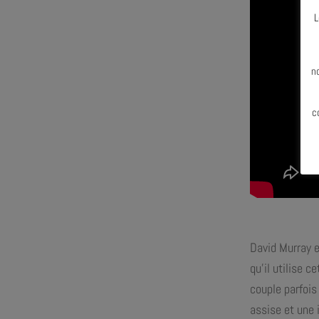
L
N
n
c
David Murray e
qu’il utilise 
couple parfois
assise et une 