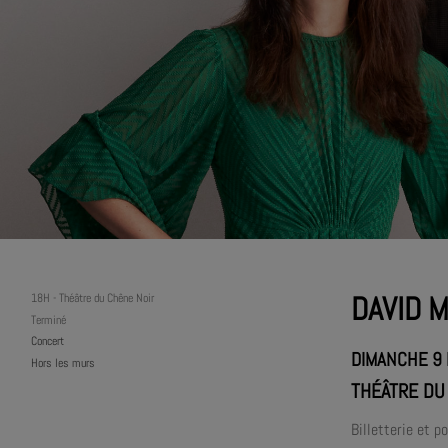
DAVID 
18H
-
Théâtre du Chêne Noir
Terminé
Concert
DIMANCHE 9
Hors les murs
THÉÂTRE DU 
Billetterie et p