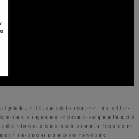
ir
ec
er
te lignée de John Coltrane, cela fait maintenant plus de 40 ans
 déploie dans ce magnifique
et ample son de saxophone ténor, qu’il
s collaborateurs et collaboratrices lui amènent à chaque fois une
position mais aussi à chacune de ses interventions.