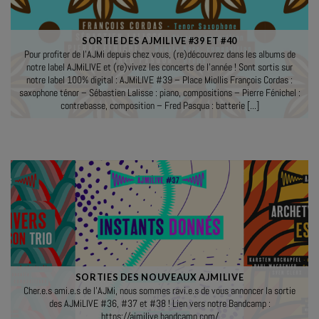
SORTIE DES AJMILIVE #39 ET #40
Pour profiter de l’AJMi depuis chez vous, (re)découvrez dans les albums de
notre label AJMiLIVE et (re)vivez les concerts de l’année ! Sont sortis sur
notre label 100% digital : AJMiLIVE #39 – Place Miollis François Cordas :
saxophone ténor – Sébastien Lalisse : piano, compositions – Pierre Fénichel :
contrebasse, composition – Fred Pasqua : batterie [...]
SORTIES DES NOUVEAUX AJMILIVE
Cher.e.s ami.e.s de l’AJMi, nous sommes ravi.e.s de vous annoncer la sortie
des AJMiLIVE #36, #37 et #38 ! Lien vers notre Bandcamp :
https://ajmilive.bandcamp.com/