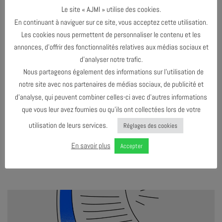
le Jazz et [...]
Le site « AJMI » utilise des cookies.
En continuant à naviguer sur ce site, vous acceptez cette utilisation.
Les cookies nous permettent de personnaliser le contenu et les
annonces, d’offrir des fonctionnalités relatives aux médias sociaux et
d’analyser notre trafic.
Nous partageons également des informations sur l’utilisation de
notre site avec nos partenaires de médias sociaux, de publicité et
d’analyse, qui peuvent combiner celles-ci avec d’autres informations
MOAB – ENTRETIEN AVEC FIONA AÏT-BOUNOU
que vous leur avez fournies ou qu’ils ont collectées lors de votre
Dans le cadre de la résidence du trio MOAB et du concert sortie de résidence
le jeudi 13 février à l’AJMi, nous avons eu le plaisir d’interviewer Fiona Aït-
utilisation de leurs services.
Réglages des cookies
Bounou pour comprendre les racines de ce projet. Nous l’avons invité à l’AJMi
mardi 28 janvier pour échanger. De son histoire personnelle, aux rencontres
En savoir plus
Accepter
musicales qui [...]