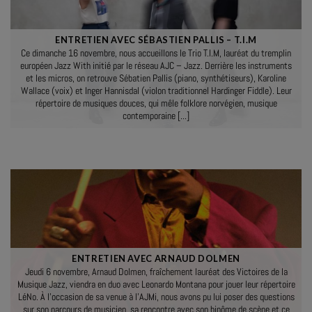
ENTRETIEN AVEC SÉBASTIEN PALLIS – T.I.M
Ce dimanche 16 novembre, nous accueillons le Trio T.I.M, lauréat du tremplin
européen Jazz With initié par le réseau AJC – Jazz. Derrière les instruments
et les micros, on retrouve Sébatien Pallis (piano, synthétiseurs), Karoline
Wallace (voix) et Inger Hannisdal (violon traditionnel Hardinger Fiddle). Leur
répertoire de musiques douces, qui mêle folklore norvégien, musique
contemporaine [...]
ENTRETIEN AVEC ARNAUD DOLMEN
Jeudi 6 novembre, Arnaud Dolmen, fraîchement lauréat des Victoires de la
Musique Jazz, viendra en duo avec Leonardo Montana pour jouer leur répertoire
LéNo. À l’occasion de sa venue à l’AJMi, nous avons pu lui poser des questions
sur son parcours de musicien, sa rencontre avec son binôme de scène et ce