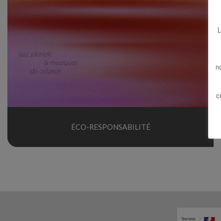
L
N
n
c
ÉCO-RESPONSABILITÉ