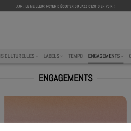
AJMI, LE MEILLEUR MOYEN D'ÉCOUTER DU JAZZ C'EST D'EN VOIR !
AJMI
NS CULTURELLES
LABELS
TEMPO
ENGAGEMENTS
ENGAGEMENTS