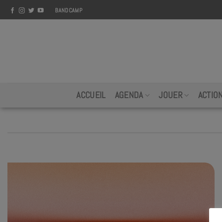
Skip
BANDCAMP
to
content
ACCUEIL
AGENDA
JOUER
ACTIO