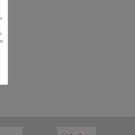
ir
ec
er