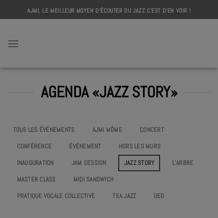
Skip
AJMI, LE MEILLEUR MOYEN D'ÉCOUTER DU JAZZ C'EST D'EN VOIR !
to
content
AJMI
AGENDA «JAZZ STORY»
TOUS LES ÉVÉNEMENTS
AJMI MÔME
CONCERT
CONFÉRENCE
ÉVÉNEMENT
HORS LES MURS
INAUGURATION
JAM SESSION
JAZZ STORY
L’ARBRE
MASTER CLASS
MIDI SANDWICH
PRATIQUE VOCALE COLLECTIVE
TEA JAZZ
UEO