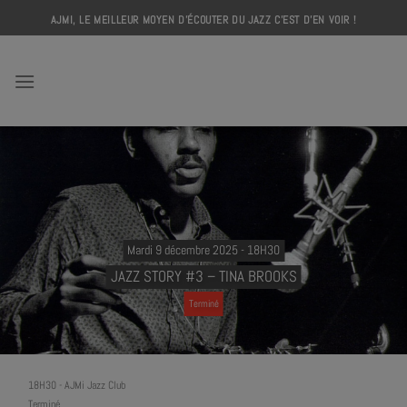
Skip
AJMI, LE MEILLEUR MOYEN D'ÉCOUTER DU JAZZ C'EST D'EN VOIR !
to
content
AJMI
Mardi 9 décembre 2025 - 18H30
JAZZ STORY #3 – TINA BROOKS
Terminé
18H30
-
AJMi Jazz Club
Terminé