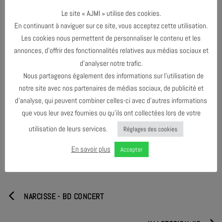
LES JAZZ STORY SONT ANIMÉES PAR JEAN-PAUL RICARD
Le site « AJMI » utilise des cookies.
ET BRUNO LEVÉE, À PARTIR DE VINYLES ORIGINAUX. UN
MOMENT D’ÉCHANGE ET D’ÉCOUTE POUR TOUS·TES LES
En continuant à naviguer sur ce site, vous acceptez cette utilisation.
PASSIONNÉ·ES DE JAZZ ET DE VINYLES. UN APÉRITIF
PARTAGÉ VOUS EST PROPOSÉ EN AMONT DE LA
Les cookies nous permettent de personnaliser le contenu et les
CONFÉRENCE, À 18H.
annonces, d’offrir des fonctionnalités relatives aux médias sociaux et
ENTRÉE SUR ADHÉSION PASS 5€ OU 2€ À SE PROCURER
SUR PLACE.
d’analyser notre trafic.
Nous partageons également des informations sur l’utilisation de
notre site avec nos partenaires de médias sociaux, de publicité et
d’analyse, qui peuvent combiner celles-ci avec d’autres informations
que vous leur avez fournies ou qu’ils ont collectées lors de votre
PARTAGER & COMMENTER
utilisation de leurs services.
Réglages des cookies
En savoir plus
Accepter
NARCISSE - BD CONCERT