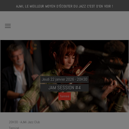
Skip
AJMI, LE MEILLEUR MOYEN D'ÉCOUTER DU JAZZ C'EST D'EN VOIR !
to
content
AJMI
Jeudi 22 janvier 2026 - 20H30
JAM SESSION #4
Terminé
20H30
-
AJMi Jazz Club
Terminé