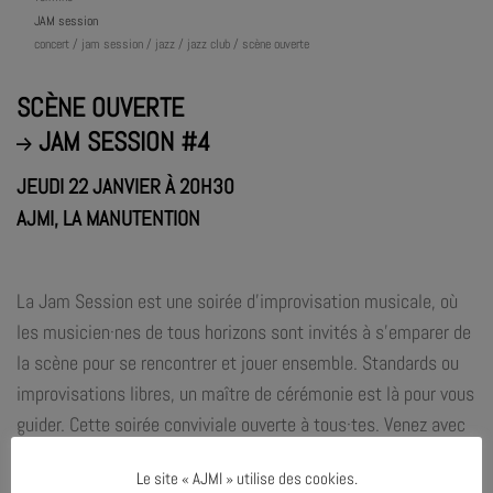
JAM session
concert / jam session / jazz / jazz club / scène ouverte
SCÈNE OUVERTE
JAM SESSION #4
JEUDI 22 JANVIER À 20H30
AJMI, LA MANUTENTION
La Jam Session est une soirée d’improvisation musicale, où
les musicien·nes de tous horizons sont invités à s’emparer de
la scène pour se rencontrer et jouer ensemble. Standards ou
improvisations libres, un maître de cérémonie est là pour vous
guider. Cette soirée conviviale ouverte à tous·tes. Venez avec
vos ami·es, vos proches et vos collègues pour partager un
Le site « AJMI » utilise des cookies.
moment de musique !