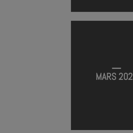
E #7 – L’ENREGISTREMENT
TERMINÉ
MARS 202
E #5 – L’IMPROVISATION