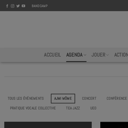
Skip
BANDCAMP
to
content
ACCUEIL
AGENDA
JOUER
ACTIO
TOUS LES ÉVÉNEMENTS
AJMI MÔME
CONCERT
CONFÉRENCE
PRATIQUE VOCALE COLLECTIVE
TEA JAZZ
UEO