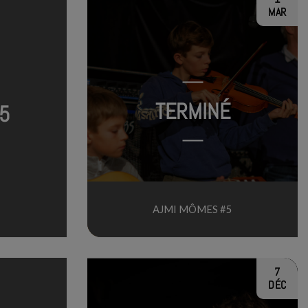
MAR
TERMINÉ
5
AJMI MÔMES #5
7
DÉC