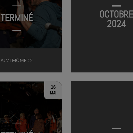
OCTOBR
TERMINÉ
2024
AJMI MÔME #2
16
MAI