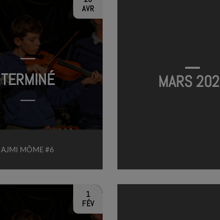
AVR
TERMINÉ
MARS 202
AJMI MÔME #6
1
FÉV