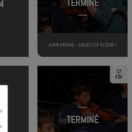
TERMINÉ
4
AJMI MÔME – OBJECTIF SCÈNE !
17
FÉV
ir
TERMINÉ
ec