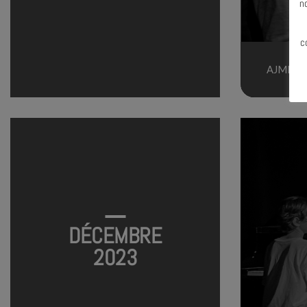
n
c
AJMI MÔ
DÉCEMBRE
2023