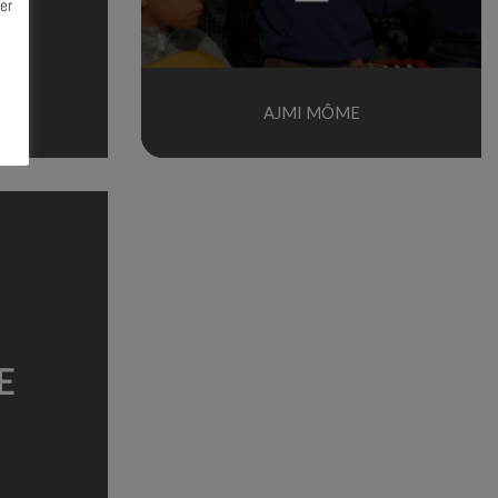
er
AJMI MÔME
AJMI MÔMES #3
TERMINÉ
E