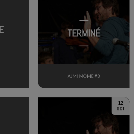
E
TERMINÉ
AJMI MÔME #3
12
OCT