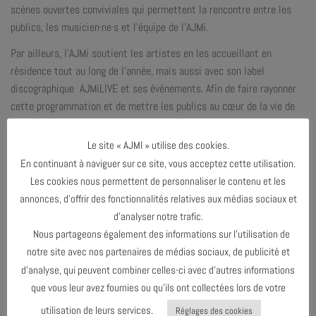
scènes ouvertes conviviales qui permettent la rencontre entre les
publics, les musicien·ne·s et l’équipe de l’AJMi.
Par ailleurs, l’AJMi soutient les artistes en les accueillant en
résidence tout au long de l’année, mais aussi avec son label
discographique AJMiLIVE et ses événements. Afin de faire rayonner
cette programmation et de mettre les publics au cœur de la vie de
l’AJMi, des ateliers de pratiques sont proposés toute l’année : AJMi
MÔMES, l’Orchestre de création l’Arbre, les U.E.O Musiques actuelles.
Le site « AJMI » utilise des cookies.
En continuant à naviguer sur ce site, vous acceptez cette utilisation.
L’AJMi tente de favoriser la rencontre et échanges entre artistes et
Les cookies nous permettent de personnaliser le contenu et les
publics au travers d’actions pédagogiques et de médiation avec ses
annonces, d’offrir des fonctionnalités relatives aux médias sociaux et
différents partenaires (écoles, conservatoire et écoles de musique,
d’analyser notre trafic.
association locales et partenaires culturels), et de conférences sur
Nous partageons également des informations sur l’utilisation de
le Jazz, les JAZZ STORY animées par Jean-Paul Ricard et Bruno
notre site avec nos partenaires de médias sociaux, de publicité et
Levée.
d’analyse, qui peuvent combiner celles-ci avec d’autres informations
L’AJMi est labellisée SMAC (Scène de Musiques Actuelles) par l’État,
que vous leur avez fournies ou qu’ils ont collectées lors de votre
la Ville d’Avignon, la Région Provence Alpes-Côte d’Azur et le Conseil
utilisation de leurs services.
Réglages des cookies
Général de Vaucluse.