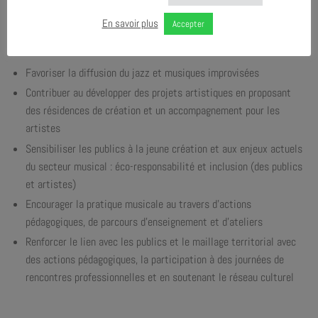
En savoir plus
Accepter
NOS MISSIONS
Favoriser la diffusion du jazz et musiques improvisées
Contribuer au développer des projets artistiques en proposant
des résidences de création et un accompagnement pour les
artistes
Sensibiliser les publics à la jeune création et aux enjeux actuels
du secteur musical : éco-responsabilité et inclusion (des publics
et artistes)
Encourager la pratique musicale au travers d’actions
pédagogiques, de parcours d’enseignement et d’ateliers
Renforcer le lien avec les publics et le maillage territorial avec
des actions pédagogiques, la participation à des journées de
rencontres professionnelles et en soutenant le réseau culturel