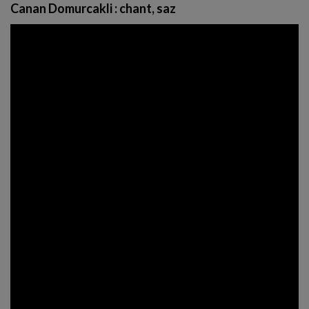
Canan Domurcakli
: chant, saz