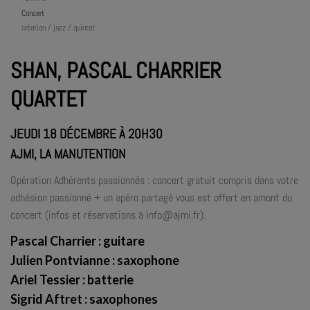
Concert
création / jazz / quintet
SHAN, PASCAL CHARRIER
QUARTET
JEUDI 18 DÉCEMBRE À 20H30
AJMI, LA MANUTENTION
Opération Adhérents passionnés : concert gratuit compris dans votre
adhésion passionné + un apéro partagé vous est offert en amont du
concert (infos et réservations à info@ajmi.fr).
Pascal Charrier
: guitare
Julien Pontvianne
: saxophone
Ariel Tessier
: batterie
Sigrid Aftret
: saxophones