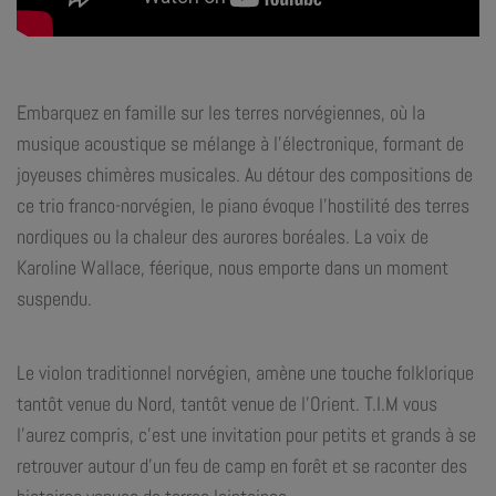
Embarquez en famille sur les terres norvégiennes, où la
mu
sique
acoustique
se
mélange
à
l’électronique,
formant
de
joyeuses
chimères musicales. Au détour des compositions de
ce trio franco-norvégien, le piano évoque l’hostilité des terres
nordiques ou la
chaleur
des
aurores
boréales.
La
voix
de
Karoline
Wallace,
féerique,
nous emporte dans un moment
suspendu.
Le violon traditionnel norvégien, amène une touche folklorique
tantôt venue du Nord, tantôt venue de l’Orient. T.I.M vous
l’aurez compris, c’est une invitation pour petits et grands à se
retrouver autour d’un feu de camp en forêt et se raconter des