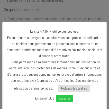
histoires venues de terres lointaines.
Ce que la presse en dit
» Chaque morceau raconte ou s’inspire d’une histoire, d’un brin de
vie. La voix de
Karoline Wallace
, mariée à des bandes sonores, crée
un relief musical qui fait ressortir le piano et le violon.
Inger
Le site « AJMI » utilise des cookies.
Hannisdal
varie entre un jeu qui rappelle le folklore norvégien (sur
En continuant à naviguer sur ce site, vous acceptez cette utilisation.
son violon Hardanger traditionnel) et certaines mélodies orientales
Les cookies nous permettent de personnaliser le contenu et les
qui se marient merveilleusement avec les prises de voix. Une
annonces, d’offrir des fonctionnalités relatives aux médias sociaux et
musique pleine d’images orchestrée par le pianiste
Sébastien Palis
d’analyser notre trafic.
qui, entre les nappes sonores, se balade de mélodies en
Nous partageons également des informations sur l’utilisation de
improvisations. » (Citizen Jazz, juin 2025),
Lire la suite
.
notre site avec nos partenaires de médias sociaux, de publicité et
d’analyse, qui peuvent combiner celles-ci avec d’autres informations
que vous leur avez fournies ou qu’ils ont collectées lors de votre
T.I.M en podcast
sur Au coeur du Jazz (Radio France,
utilisation de leurs services.
Réglages des cookies
décembre 2024),
Écouter le podcast
.
En savoir plus
Accepter