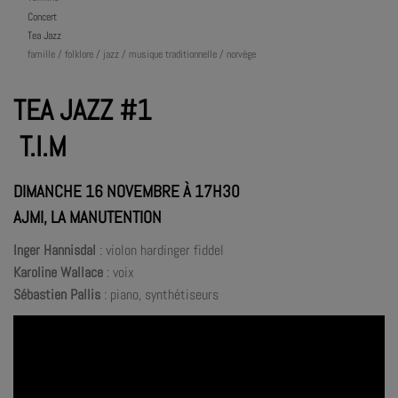
Concert
Tea Jazz
famille / folklore / jazz / musique traditionnelle / norvège
TEA JAZZ #1
T.I.M
DIMANCHE 16 NOVEMBRE À 17H30
AJMI, LA MANUTENTION
Inger Hannisdal
: violon hardinger fiddel
Karoline Wallace
: voix
Sébastien Pallis
: piano, synthétiseurs