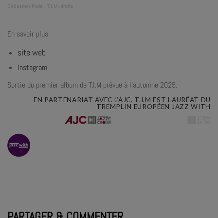
Sébastien Palis
·
T.I.M. drafts
En savoir plus
site web
Instagram
Sortie du premier album de T.I.M prévue à l’automne 2025.
EN
PARTENARIAT
AVEC
L’AJC.
T.I.M
EST
LAURÉAT
DU
TREMPLIN
EUROPÉEN
JAZZ
WITH
PARTAGER & COMMENTER