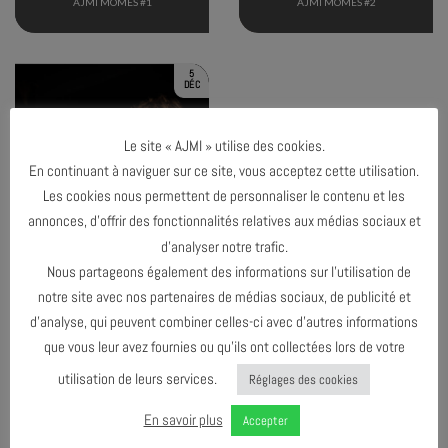
AJMI MÔMES #1
AJMI MÔMES #2
5
DÉC
Le site « AJMI » utilise des cookies.
En continuant à naviguer sur ce site, vous acceptez cette utilisation.
Les cookies nous permettent de personnaliser le contenu et les
annonces, d’offrir des fonctionnalités relatives aux médias sociaux et
d’analyser notre trafic.
AJMI MÔMES #3
Nous partageons également des informations sur l’utilisation de
notre site avec nos partenaires de médias sociaux, de publicité et
d’analyse, qui peuvent combiner celles-ci avec d’autres informations
Toutes les dates de l'AJMI mômes
que vous leur avez fournies ou qu’ils ont collectées lors de votre
utilisation de leurs services.
Réglages des cookies
En savoir plus
Accepter