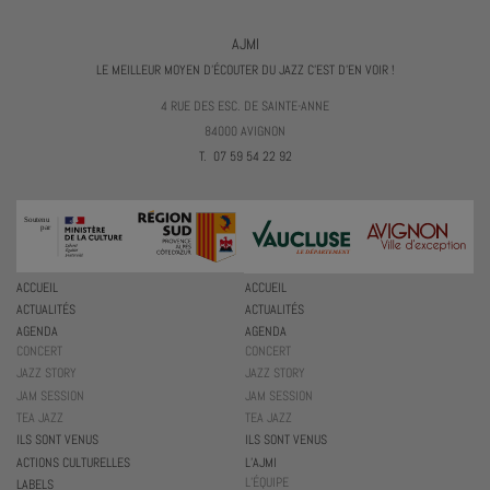
AJMI
LE MEILLEUR MOYEN D'ÉCOUTER DU JAZZ C'EST D'EN VOIR !
4 RUE DES ESC. DE SAINTE-ANNE
84000 AVIGNON
T. 07 59 54 22 92
ACCUEIL
ACCUEIL
ACTUALITÉS
ACTUALITÉS
AGENDA
AGENDA
CONCERT
CONCERT
JAZZ STORY
JAZZ STORY
JAM SESSION
JAM SESSION
TEA JAZZ
TEA JAZZ
ILS SONT VENUS
ILS SONT VENUS
ACTIONS CULTURELLES
L’AJMI
L’ÉQUIPE
LABELS