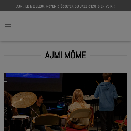
Skip
AJMI, LE MEILLEUR MOYEN D'ÉCOUTER DU JAZZ C'EST D'EN VOIR !
to
content
AJMI
AJMI MÔME