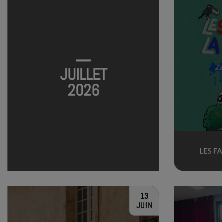
JUILLET
2026
LES F
13
JUIN