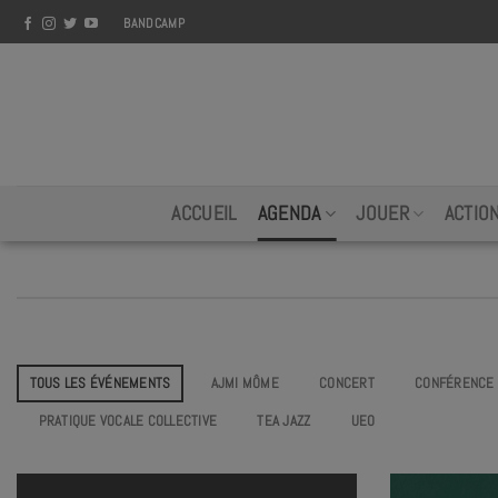
Skip
BANDCAMP
to
content
ACCUEIL
AGENDA
JOUER
ACTIO
TOUS LES ÉVÉNEMENTS
AJMI MÔME
CONCERT
CONFÉRENCE
PRATIQUE VOCALE COLLECTIVE
TEA JAZZ
UEO