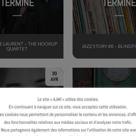
TERMINÉ
TERMINÉ
E LAURENT – THE HOOKUP
JAZZ STORY #8 – BLIND
QUARTET
30
AVR
Le site « AJMI » utilise des cookies.
En continuant à naviguer sur ce site, vous acceptez cette utilisation.
es cookies nous permettent de personnaliser le contenu et les annonces, d’offr
TERMINÉ
TERMINÉ
des fonctionnalités relatives aux médias sociaux et d’analyser notre trafic.
ous partageons également des informations sur l’utilisation de notre site av