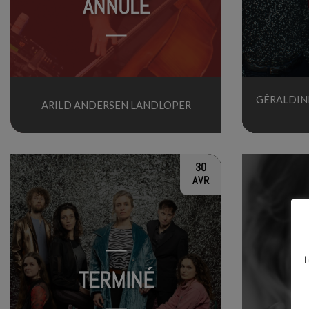
ANNULÉ
GÉRALDIN
ARILD ANDERSEN LANDLOPER
30
AVR
L
TERMINÉ
N