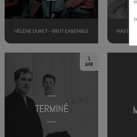
n
c
HÉLÈNE DURET – BRUT ENSEMBLE
MASTERC
1
AVR
TERMINÉ