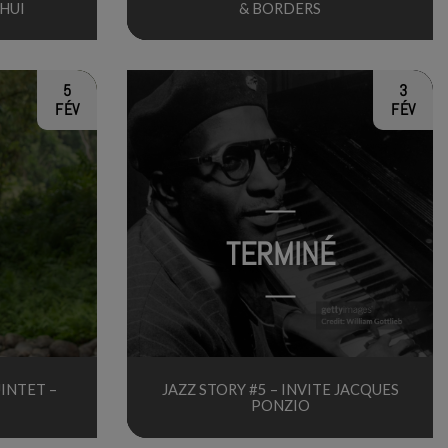
HUI
& BORDERS
5
3
FÉV
FÉV
TERMINÉ
INTET –
JAZZ STORY #5 – INVITE JACQUES
PONZIO