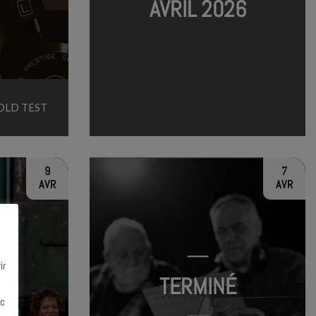
AVRIL 2026
FOLD TEST
9
7
AVR
AVR
ir
TERMINÉ
ec