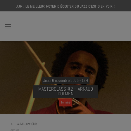
Skip
AJMI, LE MEILLEUR MOYEN D'ÉCOUTER DU JAZZ C'EST D'EN VOIR !
to
content
AJMI
Jeudi 6 novembre 2025 - 14H
MASTERCLASS #2 – ARNAUD
DOLMEN
Terminé
14H
-
AJMi Jazz Club
Terminé