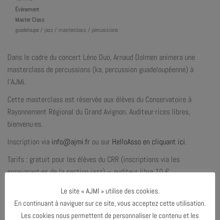
Événement
Master Class
guadeloupe / jazz / masterclass / percussions
Dans le cadre du concert Léno Duo, Arnaud Dolmen animera une
masterclass de percussions (ka, percussion guadeloupéenne) à
l’AJMi.
Cette masterclass est réservée aux élèves du Conservatoire à
Rayonnement Régional du Grand Avignon. Auditeur·rices libres,
bienvenu·es.
Inscription
via
info@ajmi.fr
ou
sur
HelloAsso en cliquant ici
.
Tarifs : gratuit pour les élèves du CRR (inscriptions via les
enseignant·es de la section jazz) – auditeur libre 10
€
Le site « AJMI » utilise des cookies.
En continuant à naviguer sur ce site, vous acceptez cette utilisation.
Les cookies nous permettent de personnaliser le contenu et les