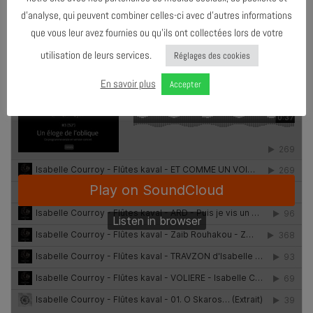
2025)
Lire t’interview
.
d’analyse, qui peuvent combiner celles-ci avec d’autres informations
Découvrir Un éloge de l’oblique :
que vous leur avez fournies ou qu’ils ont collectées lors de votre
utilisation de leurs services.
Réglages des cookies
En savoir plus
Accepter