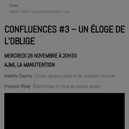
Concert
création / flûte / musique contemporaine / solo
CONFLUENCES #3 – UN ÉLOGE DE
L’OBLIGE
MERCREDI 26 NOVEMBRE À 20H30
AJMI, LA MANUTENTION
Isabelle Courroy
: Flûtes obliques kaval et de nouvelles factures
François Wong
: Électronique et mise en espace sonore