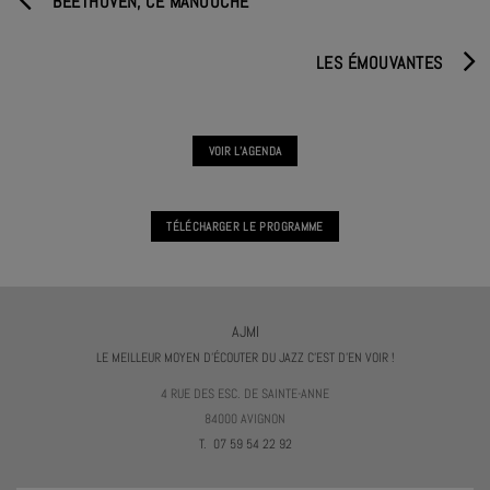
BEETHOVEN, CE MANOUCHE
LES ÉMOUVANTES
VOIR L'AGENDA
TÉLÉCHARGER LE PROGRAMME
AJMI
LE MEILLEUR MOYEN D'ÉCOUTER DU JAZZ C'EST D'EN VOIR !
4 RUE DES ESC. DE SAINTE-ANNE
84000 AVIGNON
T. 07 59 54 22 92