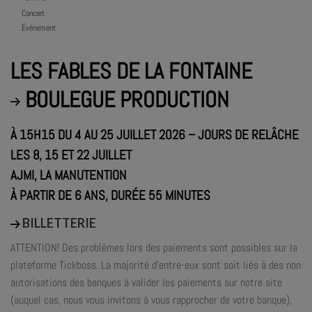
Concert
Événement
LES FABLES DE LA FONTAINE
BOULEGUE PRODUCTION
À 15H15 DU 4 AU 25 JUILLET 2026 – JOURS DE RELÂCHE
LES 8, 15 ET 22 JUILLET
AJMI, LA MANUTENTION
À PARTIR DE 6 ANS, DURÉE 55 MINUTES
BILLETTERIE
ATTENTION! Des problèmes lors des paiements sont possibles sur la
plateforme Tickboss. La majorité d’entre-eux sont soit liés à des non
autorisations des banques à valider les paiements sur notre site
(auquel cas, nous vous invitons à vous rapprocher de votre banque),