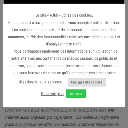
Le site « AJMI » utilise des cookies.
En continuant à naviguer sur ce site, vous acceptez cette utilisation.
Les cookies nous permettent de personnaliser le contenu et les
annonces, d’offrir des fonctionnalités relatives aux médias sociaux et
d’analyser notre trafic.
Nous partageons également des informations sur l’utilisation de
notre site avec nos partenaires de médias sociaux, de publicité et
d’analyse, qui peuvent combiner celles-ci avec d’autres informations
que vous leur avez fournies ou qu’ils ont collectées lors de votre
utilisation de leurs services.
Réglages des cookies
Dans la presse
En savoir plus
Accepter
Il y a des œuvres que l’on croit connaître par cœur et pourtant
certaines réussissent encore à nous surprendre. C’est le pari
audacieux relevé par le Philharmonique de la Roquette avec
une
création aussi originale que captivante
;
Sur scène la magie opère
grâce à un quatuor qui offre une relecture vivante et immersive de