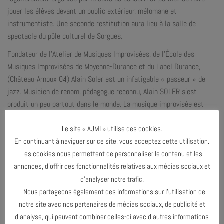
jouer les élèves devant un public extérieur, mélomane et
instrumentiste. Une seconde restitution aura lieu à la salle de
spectacle du pôle culturel de Sorgues.
Fondateur de l’Atelier de Musiques Improvisées, de l’École des
Musiques Improvisées de Moyenne-Durance et du Label Durance,
(Château-Arnoux 04) Alain Soler est un infatigable « passeur » de
jazz. Musicien de renom, pédagogue reconnu, Alain SOLER s’est
produit un peu partout dans le monde. La musique improvisée est
centrale dans sa musique.
Le site « AJMI » utilise des cookies.
En continuant à naviguer sur ce site, vous acceptez cette utilisation.
Pour réserver votre place, merci de bien vouloir remplir le formulaire
Les cookies nous permettent de personnaliser le contenu et les
ci-contre en
cliquant ici
.
annonces, d’offrir des fonctionnalités relatives aux médias sociaux et
d’analyser notre trafic.
Nous partageons également des informations sur l’utilisation de
Ce concert est organisé en partenariat avec l’Association Orchestre
notre site avec nos partenaires de médias sociaux, de publicité et
à l’École et Fabrique à musique de la Sacem.
d’analyse, qui peuvent combiner celles-ci avec d’autres informations