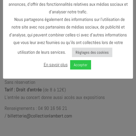
annonces, d’offrir des fonctionnalités relatives aux médias sociaux et
Radio Hito
d’analyser notre trafic.
16h30 Durée : 50’
Nous partageons également des informations sur l’utilisation de
Radio Hito transforme des idées anguleuses en chansons
notre site avec nos partenaires de médias sociaux, de publicité et
granuleuses, minimales, entêtantes, coloriables.
d’analyse, qui peuvent combiner celles-ci avec d’autres informations
Tout y est impeccablement modélisé, magnétique, sans effusion,
que vous leur avez fournies ou qu’ils ont collectées lors de votre
sans épanchement.
utilisation de leurs services.
Réglages des cookies
Informations pratiques
En savoir plus
Accepter
Samedi 13 juin – de 14h à 17h30
Sans réservation
Tarif : Droit d’entrée
(de 8 à 12€)
L’entrée au concert donne aussi accès aux expositions
Renseignements : 04 90 16 56 21
/
billetterie@collectionlambert.com