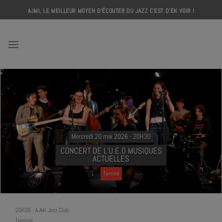
Skip
AJMI, LE MEILLEUR MOYEN D'ÉCOUTER DU JAZZ C'EST D'EN VOIR !
to
content
AJMI
Mercredi 20 mai 2026 - 20H30
CONCERT DE L’U.E.O MUSIQUES
ACTUELLES
Terminé
20H30
-
AJMi Jazz Club
Terminé