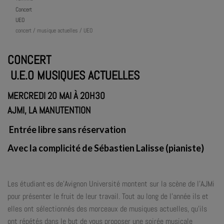
Concert
UEO
concert / musique actuelles / UEO
CONCERT
U.E.O MUSIQUES ACTUELLES
MERCREDI 20 MAI À 20H30
AJMI, LA MANUTENTION
Entrée libre sans réservation
Avec la complicité de Sébastien Lalisse (pianiste)
Les étudiant·es de’Avignon Université montent sur la scène de l’AJMi
pour présenter le fruit de leur travail. Tout au long de l’année ils et
elles ont sélectionnés des morceaux de musiques actuelles, qu’ils
ont répétés dans le but de vous proposer une soirée musicale