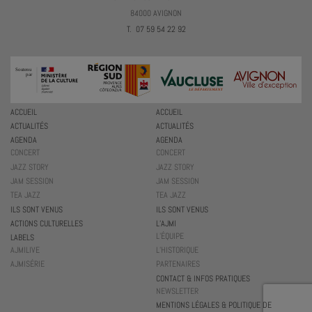
84000 AVIGNON
T. 07 59 54 22 92
ACCUEIL
ACCUEIL
ACTUALITÉS
ACTUALITÉS
AGENDA
AGENDA
CONCERT
CONCERT
JAZZ STORY
JAZZ STORY
JAM SESSION
JAM SESSION
TEA JAZZ
TEA JAZZ
ILS SONT VENUS
ILS SONT VENUS
ACTIONS CULTURELLES
L’AJMI
L’ÉQUIPE
LABELS
AJMILIVE
L’HISTORIQUE
AJMISÉRIE
PARTENAIRES
CONTACT & INFOS PRATIQUES
NEWSLETTER
MENTIONS LÉGALES & POLITIQUE DE