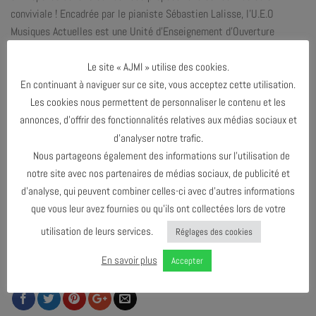
conviviale ! Encadrée par le pianiste Sébastien Lalisse, l’U.E.O
Musiques Actuelles est une Unité d’Enseignement d’Ouverture
proposée par Avignon Université en partenariat avec l’AJMi.
Le site « AJMI » utilise des cookies.
Venez les soutenir et les écouter !
En continuant à naviguer sur ce site, vous acceptez cette utilisation.
Les cookies nous permettent de personnaliser le contenu et les
annonces, d’offrir des fonctionnalités relatives aux médias sociaux et
d’analyser notre trafic.
Nous partageons également des informations sur l’utilisation de
notre site avec nos partenaires de médias sociaux, de publicité et
d’analyse, qui peuvent combiner celles-ci avec d’autres informations
que vous leur avez fournies ou qu’ils ont collectées lors de votre
utilisation de leurs services.
Réglages des cookies
En savoir plus
PARTAGER & COMMENTER
Accepter