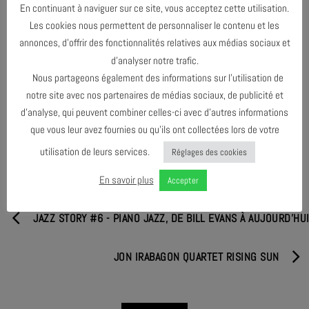
En continuant à naviguer sur ce site, vous acceptez cette utilisation.
ENTRÉE LIBRE SUR ADHÉSION PASS 5€ OU 2€ À SE
Les cookies nous permettent de personnaliser le contenu et les
PROCURER SUR PLACE.
annonces, d’offrir des fonctionnalités relatives aux médias sociaux et
d’analyser notre trafic.
Nous partageons également des informations sur l’utilisation de
notre site avec nos partenaires de médias sociaux, de publicité et
PARTAGER & COMMENTER
d’analyse, qui peuvent combiner celles-ci avec d’autres informations
que vous leur avez fournies ou qu’ils ont collectées lors de votre
utilisation de leurs services.
Réglages des cookies
En savoir plus
Accepter
JAZZ STORY #6 - PIANO JAZZ, DE BILL EVANS À AUJOURD'HU
JON IRABAGON QUARTET RISING SUN