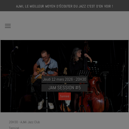
Skip
AJMI, LE MEILLEUR MOYEN D'ÉCOUTER DU JAZZ C'EST D'EN VOIR !
to
content
AJMI
Jeudi 12 mars 2026 - 20H30
JAM SESSION #5
Terminé
20H30
-
AJMi Jazz Club
Terminé