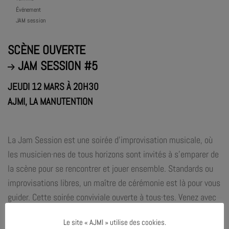
Événement
JAM session
SCÈNE OUVERTE
JAM SESSION #5
JEUDI 12 MARS À 20H30
AJMI, LA MANUTENTION
La Jam Session est une soirée d’improvisation musicale, où
les musicien·nes de tous horizons sont invités à s’emparer de
la scène pour se rencontrer et jouer ensemble. Standards ou
improvisations libres, un maître de cérémonie est là pour vous
guider. Cette soirée conviviale ouverte à tous·tes. Venez avec
vos ami·es, vos proches et vos collègues pour partager un
Le site « AJMI » utilise des cookies.
moment de musique !