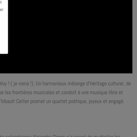
ec
er
y ! ( je viens !). Un harmonieux mélange d’héritage culturel, de
se les frontières musicales et conduit à une musique libre et
ibault Cellier promet un quartet poétique, joyeux et engagé.
te colombienne Alejandra Charry n’a cessé de multiplier les