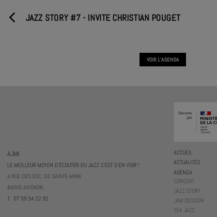
JAZZ STORY #7 - INVITE CHRISTIAN POUGET
VOIR L'AGENDA
AJMI
ACCUEIL
ACTUALITÉS
LE MEILLEUR MOYEN D'ÉCOUTER DU JAZZ C'EST D'EN VOIR !
AGENDA
4 RUE DES ESC. DE SAINTE-ANNE
CONCERT
84000 AVIGNON
JAZZ STORY
T. 07 59 54 22 92
JAM SESSION
TEA JAZZ