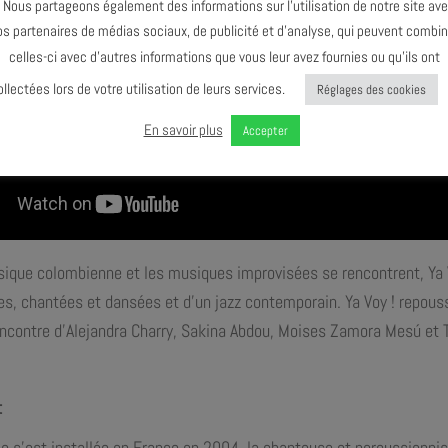
ous partageons également des informations sur l’utilisation de notre site av
os partenaires de médias sociaux, de publicité et d’analyse, qui peuvent combin
celles-ci avec d’autres informations que vous leur avez fournies ou qu’ils ont
ollectées lors de votre utilisation de leurs services.
Réglages des cookies
En savoir plus
Accepter
ique colombienne et les musiques improvisées se rencontrent, Ya Vo
les, chantées et dansées et d’un jazz contemporain. Ya Voy ! repous
ncontre d’Alejandra Charry, Sakina Abdou, Moises Zamora Mesú et Th
t
le s’est installée en France en 2004, la chanteuse et percussionnis