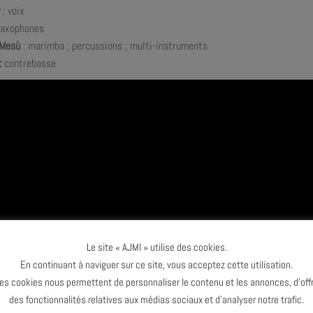
: voix
axophones
 Mesù
:
marimba ; percussions ; multi-instruments
:
contrebasse
Le site « AJMI » utilise des cookies.
En continuant à naviguer sur ce site, vous acceptez cette utilisation.
es cookies nous permettent de personnaliser le contenu et les annonces, d’offr
des fonctionnalités relatives aux médias sociaux et d’analyser notre trafic.