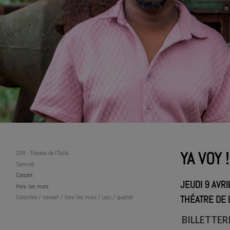
YA VOY !
20H
-
Théatre de l'Oulle
Terminé
Concert
JEUDI 9 AVRI
Hors les murs
Colombie / concert / hors les murs / jazz / quartet
THÉATRE DE 
BILLETTER