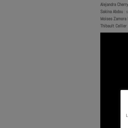
Alejandra Cherry
Sakina Abdou
:
s
Moises Zamora
Thibault Cellier 
L