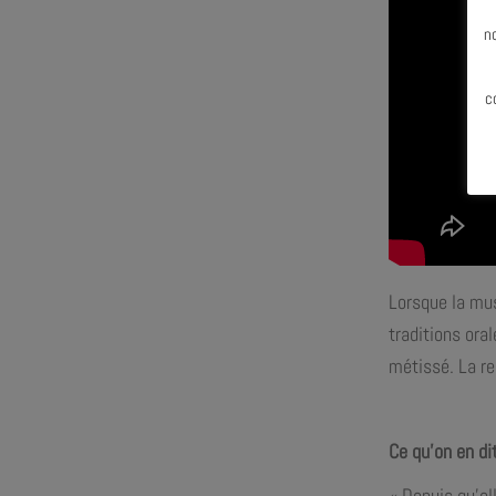
N
n
c
Lorsque la mus
traditions ora
métissé. La re
Ce qu’on en di
« Depuis qu’el