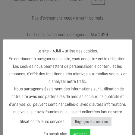
Pas d'événement
«ueo»
à venir ce mois
Le dernier événement de l'agenda :
Mai 2026
Le site « AJMI » utilise des cookies.
En continuant à naviguer sur ce site, vous acceptez cette utilisation.
AVRIL 2025
Les cookies nous permettent de personnaliser le contenu et les
annonces, d’offrir des fonctionnalités relatives aux médias sociaux et
MAI 2026
d’analyser notre trafic.
Nous partageons également des informations sur l’utilisation de
notre site avec nos partenaires de médias sociaux, de publicité et
AGENDA AU FORMAT
CAL
I
d’analyse, qui peuvent combiner celles-ci avec d’autres informations
que vous leur avez fournies ou qu’ils ont collectées lors de votre
utilisation de leurs services.
Réglages des cookies
TÉLÉCHARGER LE PROGRAMME
En savoir plus
Accepter