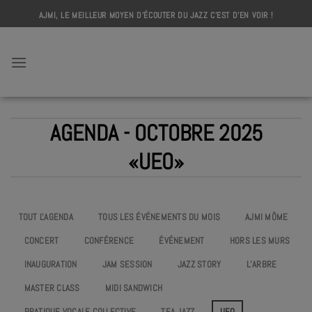
Skip
AJMI, LE MEILLEUR MOYEN D'ÉCOUTER DU JAZZ C'EST D'EN VOIR !
to
content
AJMI
AGENDA - OCTOBRE 2025
«UEO»
TOUT L'AGENDA
TOUS LES ÉVÉNEMENTS DU MOIS
AJMI MÔME
CONCERT
CONFÉRENCE
ÉVÉNEMENT
HORS LES MURS
INAUGURATION
JAM SESSION
JAZZ STORY
L’ARBRE
MASTER CLASS
MIDI SANDWICH
PRATIQUE VOCALE COLLECTIVE
TEA JAZZ
UEO