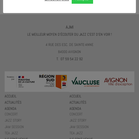
AJMI
LE MEILLEUR MOYEN D'ÉCOUTER DU JAZZ C'EST D'EN VOIR !
4 RUE DES ESC. DE SAINTE-ANNE
84000 AVIGNON
T. 07 59 54 22 92
ACCUEIL
ACCUEIL
ACTUALITÉS
ACTUALITÉS
AGENDA
AGENDA
CONCERT
CONCERT
JAZZ STORY
JAZZ STORY
JAM SESSION
JAM SESSION
TEA JAZZ
TEA JAZZ