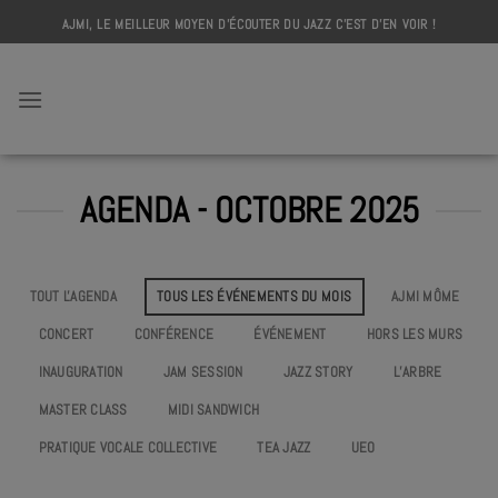
Skip
AJMI, LE MEILLEUR MOYEN D'ÉCOUTER DU JAZZ C'EST D'EN VOIR !
to
content
AJMI
AGENDA - OCTOBRE 2025
TOUT L'AGENDA
TOUS LES ÉVÉNEMENTS DU MOIS
AJMI MÔME
CONCERT
CONFÉRENCE
ÉVÉNEMENT
HORS LES MURS
INAUGURATION
JAM SESSION
JAZZ STORY
L’ARBRE
MASTER CLASS
MIDI SANDWICH
PRATIQUE VOCALE COLLECTIVE
TEA JAZZ
UEO