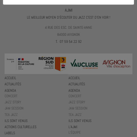
AJMI
LE MEILLEUR MOYEN D'ÉCOUTER DU JAZZ C'EST D'EN VOIR !
4 RUE DES ESC. DE SAINTE-ANNE
84000 AVIGNON
T. 07 59 54 22 92
ACCUEIL
ACCUEIL
ACTUALITÉS
ACTUALITÉS
AGENDA
AGENDA
CONCERT
CONCERT
JAZZ STORY
JAZZ STORY
JAM SESSION
JAM SESSION
TEA JAZZ
TEA JAZZ
ILS SONT VENUS
ILS SONT VENUS
ACTIONS CULTURELLES
L’AJMI
L’ÉQUIPE
LABELS