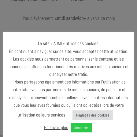
Pas d'événement
«midi sandwich»
à venir ce mois
Le dernier événement de l'agenda :
Mars 2026
Le site « AJMI » utilise des cookies.
En continuant à naviguer sur ce site, vous acceptez cette utilisation.
Les cookies nous permettent de personnaliser le contenu et les
MARS 2026
annonces, d’offrir des fonctionnalités relatives aux médias sociaux et
d’analyser notre trafic.
Nous partageons également des informations sur l’utilisation de
AGENDA AU FORMAT
CAL
I
notre site avec nos partenaires de médias sociaux, de publicité et
d’analyse, qui peuvent combiner celles-ci avec d’autres informations
que vous leur avez fournies ou qu’ils ont collectées lors de votre
TÉLÉCHARGER LE PROGRAMME
utilisation de leurs services.
Réglages des cookies
En savoir plus
Accepter