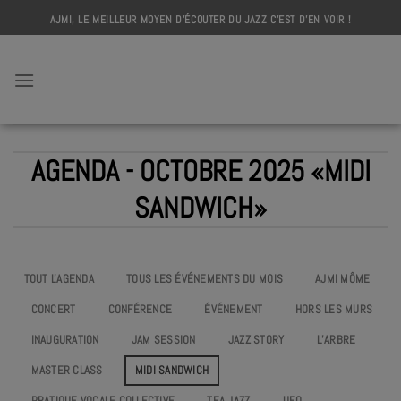
Skip
AJMI, LE MEILLEUR MOYEN D'ÉCOUTER DU JAZZ C'EST D'EN VOIR !
to
content
AJMI
AGENDA - OCTOBRE 2025 «MIDI
SANDWICH»
TOUT L'AGENDA
TOUS LES ÉVÉNEMENTS DU MOIS
AJMI MÔME
CONCERT
CONFÉRENCE
ÉVÉNEMENT
HORS LES MURS
INAUGURATION
JAM SESSION
JAZZ STORY
L’ARBRE
MASTER CLASS
MIDI SANDWICH
PRATIQUE VOCALE COLLECTIVE
TEA JAZZ
UEO