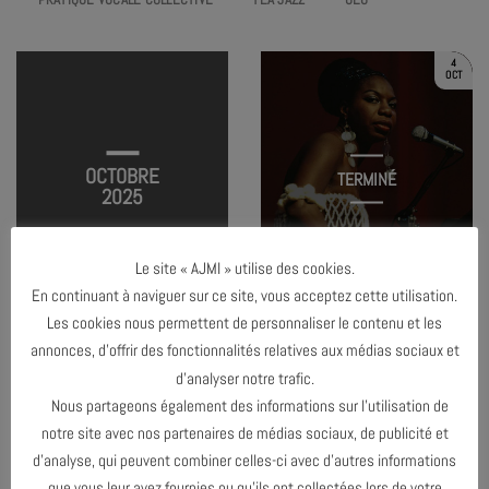
4
OCT
OCTOBRE
TERMINÉ
2025
Le site « AJMI » utilise des cookies.
LES FEMMES INSTRUMENTISTES DANS
LE JAZZ
En continuant à naviguer sur ce site, vous acceptez cette utilisation.
Les cookies nous permettent de personnaliser le contenu et les
annonces, d’offrir des fonctionnalités relatives aux médias sociaux et
d’analyser notre trafic.
MAI 2025
Nous partageons également des informations sur l’utilisation de
notre site avec nos partenaires de médias sociaux, de publicité et
NOVEMBRE 2025
d’analyse, qui peuvent combiner celles-ci avec d’autres informations
que vous leur avez fournies ou qu’ils ont collectées lors de votre