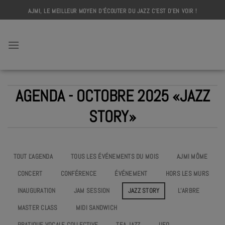
Skip
AJMI, LE MEILLEUR MOYEN D'ÉCOUTER DU JAZZ C'EST D'EN VOIR !
to
content
AJMI
AGENDA - OCTOBRE 2025 «JAZZ
STORY»
TOUT L'AGENDA
TOUS LES ÉVÉNEMENTS DU MOIS
AJMI MÔME
CONCERT
CONFÉRENCE
ÉVÉNEMENT
HORS LES MURS
INAUGURATION
JAM SESSION
JAZZ STORY
L’ARBRE
MASTER CLASS
MIDI SANDWICH
PRATIQUE VOCALE COLLECTIVE
TEA JAZZ
UEO