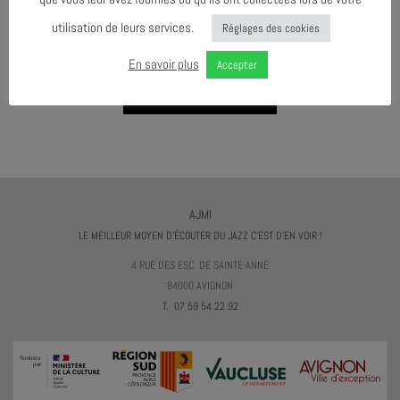
utilisation de leurs services.
Réglages des cookies
AGENDA AU FORMAT
CAL
I
En savoir plus
Accepter
TÉLÉCHARGER LE PROGRAMME
AJMI
LE MEILLEUR MOYEN D'ÉCOUTER DU JAZZ C'EST D'EN VOIR !
4 RUE DES ESC. DE SAINTE-ANNE
84000 AVIGNON
T. 07 59 54 22 92