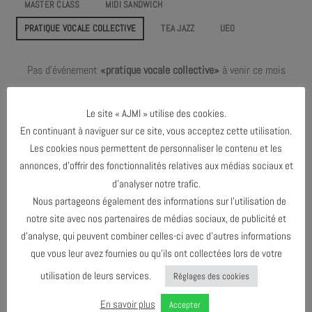
MASTER CLASS
MIDI SANDWICH
PRATIQUE VOCALE COLLECTIVE
TEA JAZZ
UEO
Pas d'événement
«pratique vocale collective»
à venir ce mois
Pas de prochain événement prévu !
Le site « AJMI » utilise des cookies.
En continuant à naviguer sur ce site, vous acceptez cette utilisation.
Les cookies nous permettent de personnaliser le contenu et les
annonces, d’offrir des fonctionnalités relatives aux médias sociaux et
JUIN 2025
d’analyser notre trafic.
Nous partageons également des informations sur l’utilisation de
notre site avec nos partenaires de médias sociaux, de publicité et
AGENDA AU FORMAT
CAL
I
d’analyse, qui peuvent combiner celles-ci avec d’autres informations
que vous leur avez fournies ou qu’ils ont collectées lors de votre
utilisation de leurs services.
Réglages des cookies
TÉLÉCHARGER LE PROGRAMME
En savoir plus
Accepter