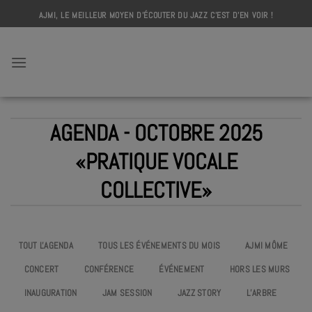
Skip
AJMI, LE MEILLEUR MOYEN D'ÉCOUTER DU JAZZ C'EST D'EN VOIR !
to
content
AJMI
AGENDA - OCTOBRE 2025
«PRATIQUE VOCALE
COLLECTIVE»
TOUT L'AGENDA
TOUS LES ÉVÉNEMENTS DU MOIS
AJMI MÔME
CONCERT
CONFÉRENCE
ÉVÉNEMENT
HORS LES MURS
INAUGURATION
JAM SESSION
JAZZ STORY
L’ARBRE