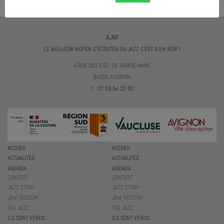
AJMI
LE MEILLEUR MOYEN D'ÉCOUTER DU JAZZ C'EST D'EN VOIR !
4 RUE DES ESC. DE SAINTE-ANNE
84000 AVIGNON
T. 07 59 54 22 92
ACCUEIL
ACCUEIL
ACTUALITÉS
ACTUALITÉS
AGENDA
AGENDA
CONCERT
CONCERT
JAZZ STORY
JAZZ STORY
JAM SESSION
JAM SESSION
TEA JAZZ
TEA JAZZ
ILS SONT VENUS
ILS SONT VENUS