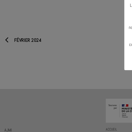
L
N
n
FÉVRIER 2024
c
AJMI
ACCUEIL