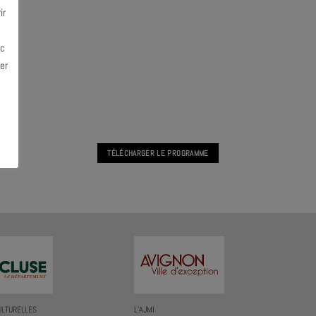
ir
ec
er
TÉLÉCHARGER LE PROGRAMME
ULTURELLES
L’AJMI