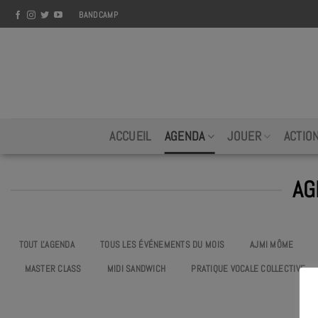
Skip
BANDCAMP
to
content
ACCUEIL
AGENDA
JOUER
ACTIO
AG
TOUT L'AGENDA
TOUS LES ÉVÉNEMENTS DU MOIS
AJMI MÔME
MASTER CLASS
MIDI SANDWICH
PRATIQUE VOCALE COLLECTIVE