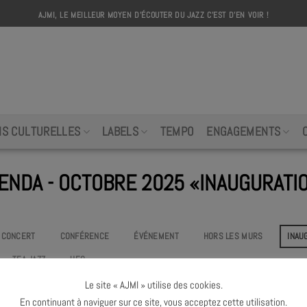
AJMI, LE MEILLEUR MOYEN D'ÉCOUTER DU JAZZ C'EST D'EN VOIR !
AJMI
NS CULTURELLES
LABELS
TEMPO
ENGAGEMENTS
ENDA - OCTOBRE 2025 «INAUGURATI
CONCERT
CONFÉRENCE
ÉVÉNEMENT
HORS LES MURS
INAU
TEA JAZZ
UEO
Le site « AJMI » utilise des cookies.
Pas d'événement
«inauguration»
à venir ce mois
En continuant à naviguer sur ce site, vous acceptez cette utilisation.