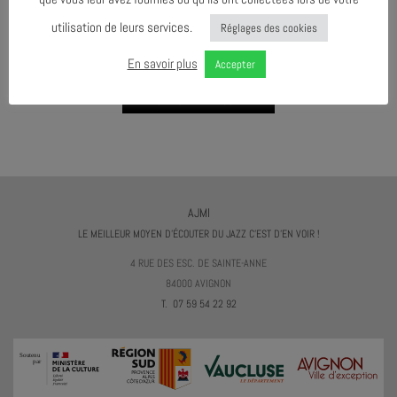
utilisation de leurs services.
Réglages des cookies
AGENDA AU FORMAT
CAL
I
En savoir plus
Accepter
TÉLÉCHARGER LE PROGRAMME
AJMI
LE MEILLEUR MOYEN D'ÉCOUTER DU JAZZ C'EST D'EN VOIR !
4 RUE DES ESC. DE SAINTE-ANNE
84000 AVIGNON
T. 07 59 54 22 92