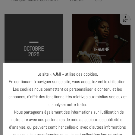
4
OCT
OCTOBRE
TERMINÉ
2025
Le site « AJMI » utilise des cookies.
LES FEMMES INSTRUMENTISTES DANS
LE JAZZ
En continuant à naviguer sur ce site, vous acceptez cette utilisation.
Les cookies nous permettent de personnaliser le contenu et les
annonces, d’offrir des fonctionnalités relatives aux médias sociaux et
d’analyser notre trafic.
JUIN 2025
Nous partageons également des informations sur l’utilisation de
notre site avec nos partenaires de médias sociaux, de publicité et
NOVEMBRE 2025
d’analyse, qui peuvent combiner celles-ci avec d’autres informations
que vous leur avez fournies ou qu’ils ont collectées lors de votre