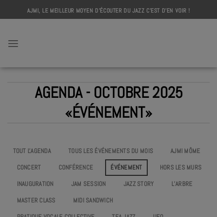
Skip
AJMI, LE MEILLEUR MOYEN D'ÉCOUTER DU JAZZ C'EST D'EN VOIR !
to
content
AJMI
AGENDA - OCTOBRE 2025
«ÉVÉNEMENT»
TOUT L'AGENDA
TOUS LES ÉVÉNEMENTS DU MOIS
AJMI MÔME
CONCERT
CONFÉRENCE
ÉVÉNEMENT
HORS LES MURS
INAUGURATION
JAM SESSION
JAZZ STORY
L’ARBRE
MASTER CLASS
MIDI SANDWICH
PRATIQUE VOCALE COLLECTIVE
TEA JAZZ
UEO