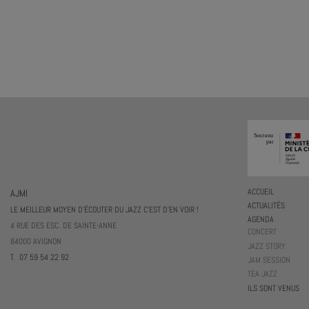
AJMI
ACCUEIL
ACTUALITÉS
LE MEILLEUR MOYEN D'ÉCOUTER DU JAZZ C'EST D'EN VOIR !
AGENDA
4 RUE DES ESC. DE SAINTE-ANNE
CONCERT
84000 AVIGNON
JAZZ STORY
T. 07 59 54 22 92
JAM SESSION
TEA JAZZ
ILS SONT VENUS