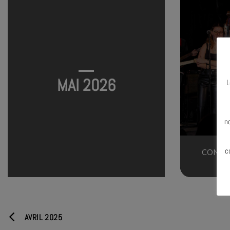
MAI 2026
L
N
n
c
CONCER
AVRIL 2025