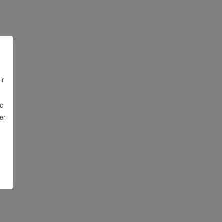
ir
ec
er