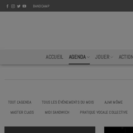
Skip
BANDCAMP
to
content
ACCUEIL
AGENDA
JOUER
ACTIO
TOUT L'AGENDA
TOUS LES ÉVÉNEMENTS DU MOIS
AJMI MÔME
MASTER CLASS
MIDI SANDWICH
PRATIQUE VOCALE COLLECTIVE