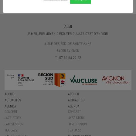
AJMI
LE MEILLEUR MOYEN D'ÉCOUTER DU JAZZ C'EST D'EN VOIR !
4 RUE DES ESC. DE SAINTE-ANNE
84000 AVIGNON
T. 07 59 54 22 92
ACCUEIL
ACCUEIL
ACTUALITÉS
ACTUALITÉS
AGENDA
AGENDA
CONCERT
CONCERT
JAZZ STORY
JAZZ STORY
JAM SESSION
JAM SESSION
TEA JAZZ
TEA JAZZ