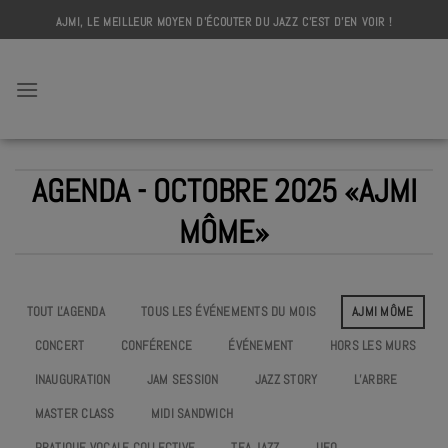
Skip
AJMI, LE MEILLEUR MOYEN D'ÉCOUTER DU JAZZ C'EST D'EN VOIR !
to
content
AJMI
AGENDA - OCTOBRE 2025 «AJMI
MÔME»
TOUT L'AGENDA
TOUS LES ÉVÉNEMENTS DU MOIS
AJMI MÔME
CONCERT
CONFÉRENCE
ÉVÉNEMENT
HORS LES MURS
INAUGURATION
JAM SESSION
JAZZ STORY
L’ARBRE
MASTER CLASS
MIDI SANDWICH
PRATIQUE VOCALE COLLECTIVE
TEA JAZZ
UEO