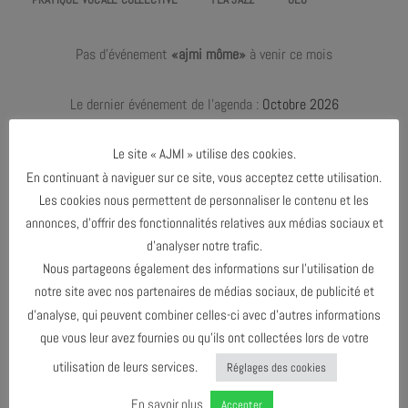
Pas d'événement
«ajmi môme»
à venir ce mois
Le dernier événement de l'agenda :
Octobre 2026
Le site « AJMI » utilise des cookies.
En continuant à naviguer sur ce site, vous acceptez cette utilisation.
AVRIL 2025
Les cookies nous permettent de personnaliser le contenu et les
annonces, d’offrir des fonctionnalités relatives aux médias sociaux et
OCTOBRE 2026
d’analyser notre trafic.
Nous partageons également des informations sur l’utilisation de
notre site avec nos partenaires de médias sociaux, de publicité et
AGENDA AU FORMAT
CAL
I
d’analyse, qui peuvent combiner celles-ci avec d’autres informations
que vous leur avez fournies ou qu’ils ont collectées lors de votre
utilisation de leurs services.
Réglages des cookies
TÉLÉCHARGER LE PROGRAMME
En savoir plus
Accepter