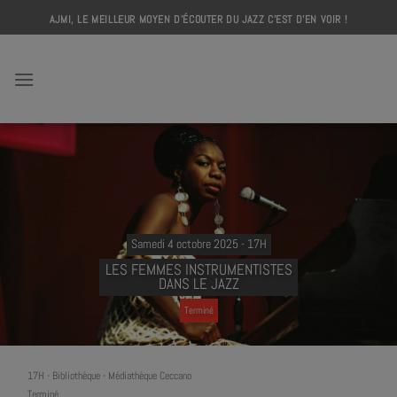
Skip
AJMI, LE MEILLEUR MOYEN D'ÉCOUTER DU JAZZ C'EST D'EN VOIR !
to
content
AJMI
Samedi 4 octobre 2025 - 17H
LES FEMMES INSTRUMENTISTES
DANS LE JAZZ
Terminé
17H
-
Bibliothèque - Médiathèque Ceccano
Terminé