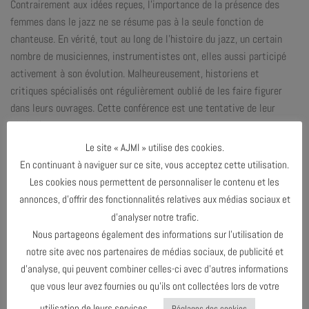
Contrairement aux idées reçues, l’importance de la présence des
femmes dans le jazz ne se résume pas à la seule fonction de
chanteuse. En vérité, tout au long de l’histoire du jazz, un certain
nombre de musiciennes, instrumentistes ont, elles aussi participé
activement à son évolution. Malheureusement, historiens et
critiques spécialisés ont régulièrement oublié de les faire figurer
dans leurs ouvrages. Cette conférence est une tentative de leur
rendre hommage.
Le site « AJMI » utilise des cookies.
Une exposition de pochettes de vinyles retraçant de manière
En continuant à naviguer sur ce site, vous acceptez cette utilisation.
chronologique l’importance des femmes instrumentistes dans le
Les cookies nous permettent de personnaliser le contenu et les
jazz, sera à découvrir du 30 septembre au 11 octobre 2025. Visite
annonces, d’offrir des fonctionnalités relatives aux médias sociaux et
commentée de l’exposition par Jean-Paul Ricard, collectionneur et
d’analyser notre trafic.
membre fondateur de l’AJMi samedi 4 octobre à 17h.
Nous partageons également des informations sur l’utilisation de
ENTRÉE LIBRE ET GRATUITE
notre site avec nos partenaires de médias sociaux, de publicité et
INFOS COMPLÉMENTAIRES AUPRÈS DE LA BIBLIOTHÈQUE CECCANO /
d’analyse, qui peuvent combiner celles-ci avec d’autres informations
04 90 85 15 59
que vous leur avez fournies ou qu’ils ont collectées lors de votre
utilisation de leurs services.
Réglages des cookies