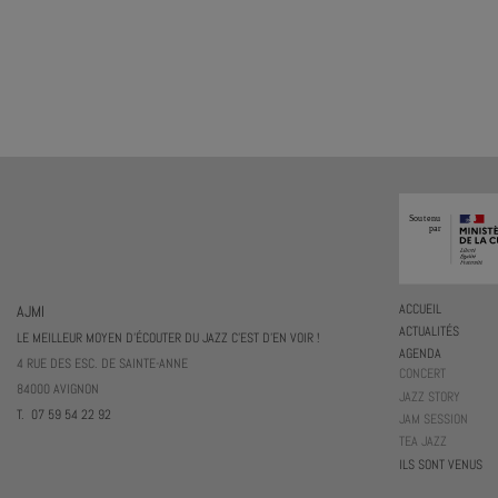
AJMI
ACCUEIL
ACTUALITÉS
LE MEILLEUR MOYEN D'ÉCOUTER DU JAZZ C'EST D'EN VOIR !
AGENDA
4 RUE DES ESC. DE SAINTE-ANNE
CONCERT
84000 AVIGNON
JAZZ STORY
T. 07 59 54 22 92
JAM SESSION
TEA JAZZ
ILS SONT VENUS