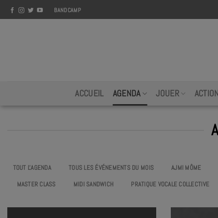
Skip
BANDCAMP
to
content
ACCUEIL
AGENDA
JOUER
ACTIO
TOUT L'AGENDA
TOUS LES ÉVÉNEMENTS DU MOIS
AJMI MÔME
MASTER CLASS
MIDI SANDWICH
PRATIQUE VOCALE COLLECTIVE