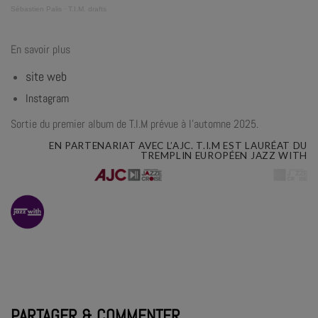
Sébastien Palis
·
T.I.M. drafts
En savoir plus
site web
Instagram
Sortie du premier album de T.I.M prévue à l’automne 2025.
EN
PARTENARIAT
AVEC
L’AJC.
T.I.M
EST
LAURÉAT
DU
TREMPLIN
EUROPÉEN
JAZZ
WITH
PARTAGER & COMMENTER