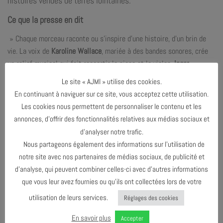
histoires venues de terres lointaines.
Ce que la presse en dit
» Chaque morceau raconte ou s’inspire d’une histoire, d’un brin de
vie. La voix de
Karoline Wallace
, mariée à des bandes sonores, crée
un relief musical qui fait ressortir le piano et le violon.
Inger
Hannisdal
varie entre un jeu qui rappelle le folklore norvégien (sur
Le site « AJMI » utilise des cookies.
son violon Hardanger traditionnel) et certaines mélodies orientales
En continuant à naviguer sur ce site, vous acceptez cette utilisation.
qui se marient merveilleusement avec les prises de voix. Une
Les cookies nous permettent de personnaliser le contenu et les
musique pleine d’images orchestrée par le pianiste
Sébastien Palis
annonces, d’offrir des fonctionnalités relatives aux médias sociaux et
qui, entre les nappes sonores, se balade de mélodies en
d’analyser notre trafic.
improvisations. » (Citizen Jazz, juin 2025),
Lire la suite
.
Nous partageons également des informations sur l’utilisation de
notre site avec nos partenaires de médias sociaux, de publicité et
d’analyse, qui peuvent combiner celles-ci avec d’autres informations
T.I.M en podcast
sur Au coeur du Jazz (Radio France,
que vous leur avez fournies ou qu’ils ont collectées lors de votre
décembre 2024),
Écouter le podcast
.
utilisation de leurs services.
Réglages des cookies
En savoir plus
Accepter