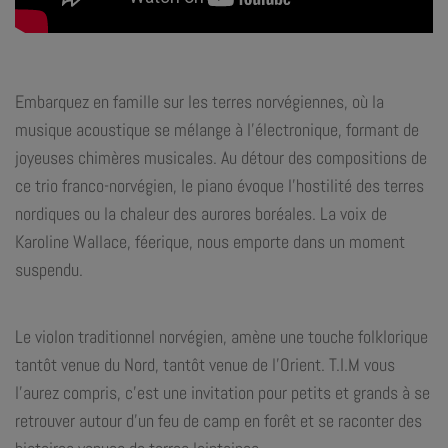
Embarquez en famille sur les terres norvégiennes, où la
mu
sique
acoustique
se
mélange
à
l’électronique,
formant
de
joyeuses
chimères musicales. Au détour des compositions de
ce trio franco-norvégien, le piano évoque l’hostilité des terres
nordiques ou la
chaleur
des
aurores
boréales.
La
voix
de
Karoline
Wallace,
féerique,
nous emporte dans un moment
suspendu.
Le violon traditionnel norvégien, amène une touche folklorique
tantôt venue du Nord, tantôt venue de l’Orient. T.I.M vous
l’aurez compris, c’est une invitation pour petits et grands à se
retrouver autour d’un feu de camp en forêt et se raconter des