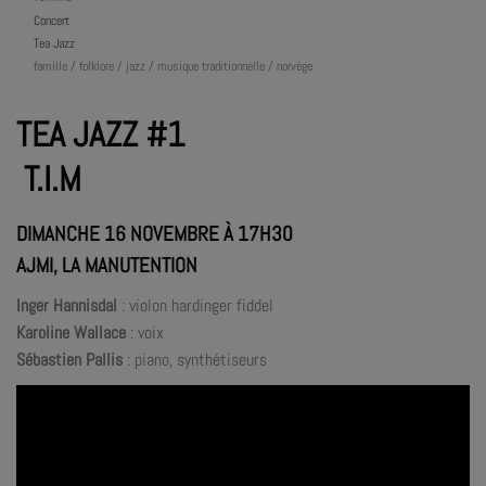
Concert
Tea Jazz
famille / folklore / jazz / musique traditionnelle / norvège
TEA JAZZ #1
T.I.M
DIMANCHE 16 NOVEMBRE À 17H30
AJMI, LA MANUTENTION
Inger Hannisdal
: violon hardinger fiddel
Karoline Wallace
: voix
Sébastien Pallis
: piano, synthétiseurs