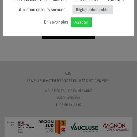
utilisation de leurs services.
Réglages des cookies
AGENDA AU FORMAT
CAL
I
En savoir plus
Accepter
TÉLÉCHARGER LE PROGRAMME
AJMI
LE MEILLEUR MOYEN D'ÉCOUTER DU JAZZ C'EST D'EN VOIR !
4 RUE DES ESC. DE SAINTE-ANNE
84000 AVIGNON
T. 07 59 54 22 92