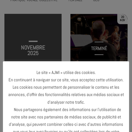
20
NOV
NOVEMBRE
TERMINÉ
2025
Le site « AJMI » utilise des cookies.
JAM SESSION #2
En continuant à naviguer sur ce site, vous acceptez cette utilisation.
Les cookies nous permettent de personnaliser le contenu et les
annonces, d’offrir des fonctionnalités relatives aux médias sociaux et
d’analyser notre trafic.
OCTOBRE 2025
Nous partageons également des informations sur l’utilisation de
notre site avec nos partenaires de médias sociaux, de publicité et
DÉCEMBRE 2025
d’analyse, qui peuvent combiner celles-ci avec d’autres informations
que vous leur avez fournies ou qu’ils ont collectées lors de votre