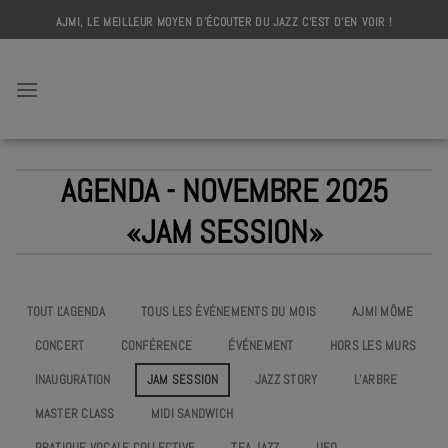
Skip
AJMI, LE MEILLEUR MOYEN D'ÉCOUTER DU JAZZ C'EST D'EN VOIR !
to
content
AJMI
AGENDA - NOVEMBRE 2025
«JAM SESSION»
TOUT L'AGENDA
TOUS LES ÉVÉNEMENTS DU MOIS
AJMI MÔME
CONCERT
CONFÉRENCE
ÉVÉNEMENT
HORS LES MURS
INAUGURATION
JAM SESSION
JAZZ STORY
L’ARBRE
MASTER CLASS
MIDI SANDWICH
PRATIQUE VOCALE COLLECTIVE
TEA JAZZ
UEO