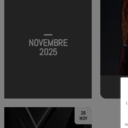
NOVEMBRE
2025
L
26
N
NOV
n