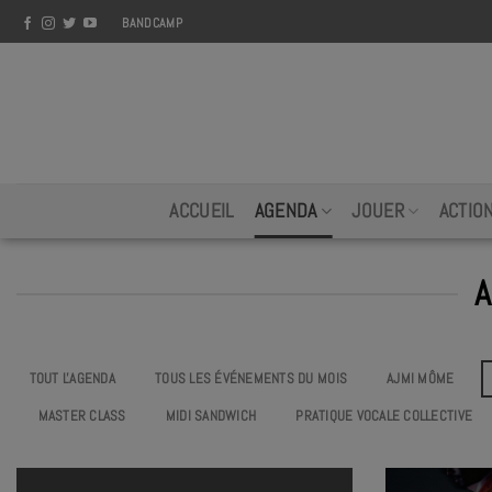
Skip
BANDCAMP
to
content
ACCUEIL
AGENDA
JOUER
ACTIO
A
TOUT L'AGENDA
TOUS LES ÉVÉNEMENTS DU MOIS
AJMI MÔME
MASTER CLASS
MIDI SANDWICH
PRATIQUE VOCALE COLLECTIVE