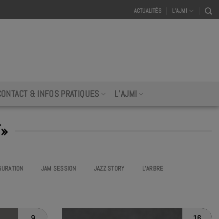
ACTUALITÉS
L’AJMI
CONTACT & INFOS PRATIQUES
L’AJMI
T»
GURATION
JAM SESSION
JAZZ STORY
L’ARBRE
9
16