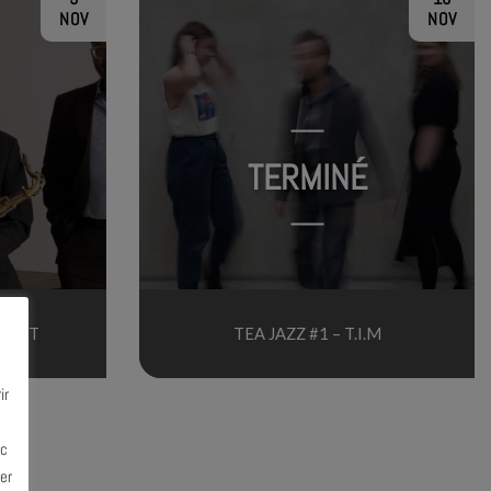
NOV
NOV
TERMINÉ
RTET
TEA JAZZ #1 – T.I.M
ir
ec
er