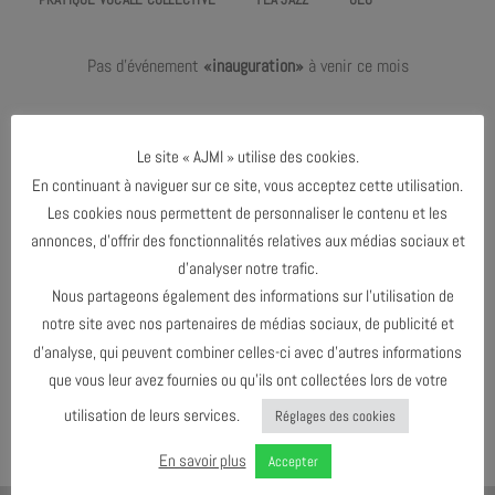
Pas d'événement
«inauguration»
à venir ce mois
Pas de prochain événement prévu !
Le site « AJMI » utilise des cookies.
En continuant à naviguer sur ce site, vous acceptez cette utilisation.
Les cookies nous permettent de personnaliser le contenu et les
FÉVRIER 2024
annonces, d’offrir des fonctionnalités relatives aux médias sociaux et
d’analyser notre trafic.
Nous partageons également des informations sur l’utilisation de
AGENDA AU FORMAT
CAL
I
notre site avec nos partenaires de médias sociaux, de publicité et
d’analyse, qui peuvent combiner celles-ci avec d’autres informations
que vous leur avez fournies ou qu’ils ont collectées lors de votre
TÉLÉCHARGER LE PROGRAMME
utilisation de leurs services.
Réglages des cookies
En savoir plus
Accepter