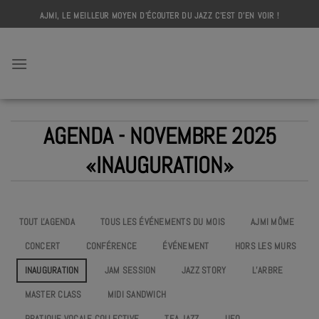
Skip
AJMI, LE MEILLEUR MOYEN D'ÉCOUTER DU JAZZ C'EST D'EN VOIR !
to
content
AJMI
AGENDA - NOVEMBRE 2025
«INAUGURATION»
TOUT L'AGENDA
TOUS LES ÉVÉNEMENTS DU MOIS
AJMI MÔME
CONCERT
CONFÉRENCE
ÉVÉNEMENT
HORS LES MURS
INAUGURATION
JAM SESSION
JAZZ STORY
L’ARBRE
MASTER CLASS
MIDI SANDWICH
PRATIQUE VOCALE COLLECTIVE
TEA JAZZ
UEO