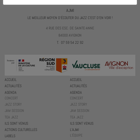
AJMI
LE MEILLEUR MOYEN D'ÉCOUTER DU JAZZ C'EST D'EN VOIR !
4 RUE DES ESC. DE SAINTE-ANNE
84000 AVIGNON
T. 07 59 54 22 92
ACCUEIL
ACCUEIL
ACTUALITÉS
ACTUALITÉS
AGENDA
AGENDA
CONCERT
CONCERT
JAZZ STORY
JAZZ STORY
JAM SESSION
JAM SESSION
TEA JAZZ
TEA JAZZ
ILS SONT VENUS
ILS SONT VENUS
ACTIONS CULTURELLES
L’AJMI
L’ÉQUIPE
LABELS