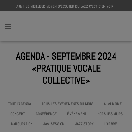
Skip
AJMI, LE MEILLEUR MOYEN D'ÉCOUTER DU JAZZ C'EST D'EN VOIR !
to
content
AJMI
AGENDA - SEPTEMBRE 2024
«PRATIQUE VOCALE
COLLECTIVE»
TOUT L'AGENDA
TOUS LES ÉVÉNEMENTS DU MOIS
AJMI MÔME
CONCERT
CONFÉRENCE
ÉVÉNEMENT
HORS LES MURS
INAUGURATION
JAM SESSION
JAZZ STORY
L’ARBRE