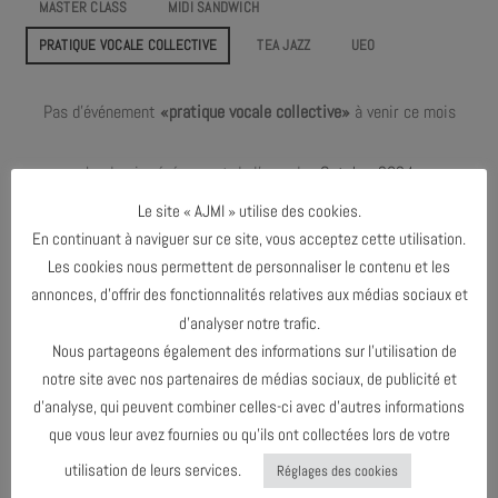
MASTER CLASS
MIDI SANDWICH
PRATIQUE VOCALE COLLECTIVE
TEA JAZZ
UEO
Pas d'événement
«pratique vocale collective»
à venir ce mois
Le dernier événement de l'agenda :
Octobre 2024
Le site « AJMI » utilise des cookies.
En continuant à naviguer sur ce site, vous acceptez cette utilisation.
Les cookies nous permettent de personnaliser le contenu et les
JUIN 2024
annonces, d’offrir des fonctionnalités relatives aux médias sociaux et
d’analyser notre trafic.
OCTOBRE 2024
Nous partageons également des informations sur l’utilisation de
notre site avec nos partenaires de médias sociaux, de publicité et
d’analyse, qui peuvent combiner celles-ci avec d’autres informations
AGENDA AU FORMAT
CAL
I
que vous leur avez fournies ou qu’ils ont collectées lors de votre
utilisation de leurs services.
Réglages des cookies