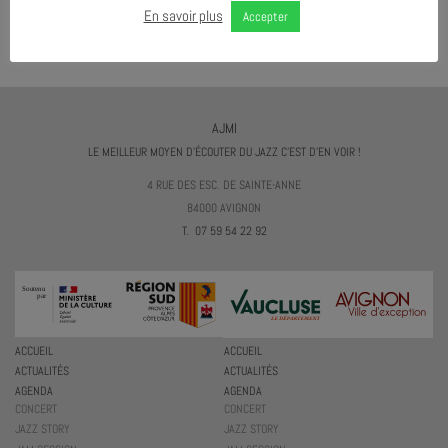
TÉLÉCHARGER LE PROGRAMME
En savoir plus
Accepter
AJMI
LE MEILLEUR MOYEN D'ÉCOUTER DU JAZZ C'EST D'EN VOIR !
4 RUE DES ESC. DE SAINTE-ANNE
84000 AVIGNON
T. 07 59 54 22 92
ACCUEIL
ACCUEIL
ACTUALITÉS
ACTUALITÉS
AGENDA
AGENDA
CONCERT
CONCERT
JAZZ STORY
JAZZ STORY