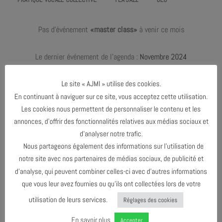
Pas d'événement
«master class»
à venir ce mois
Le dernier événement de l'agenda :
Novembre 2024
Le site « AJMI » utilise des cookies.
En continuant à naviguer sur ce site, vous acceptez cette utilisation.
JUIN 2024
Les cookies nous permettent de personnaliser le contenu et les
annonces, d’offrir des fonctionnalités relatives aux médias sociaux et
NOVEMBRE 2024
d’analyser notre trafic.
Nous partageons également des informations sur l’utilisation de
notre site avec nos partenaires de médias sociaux, de publicité et
AGENDA AU FORMAT
CAL
I
d’analyse, qui peuvent combiner celles-ci avec d’autres informations
que vous leur avez fournies ou qu’ils ont collectées lors de votre
utilisation de leurs services.
Réglages des cookies
TÉLÉCHARGER LE PROGRAMME
En savoir plus
Accepter