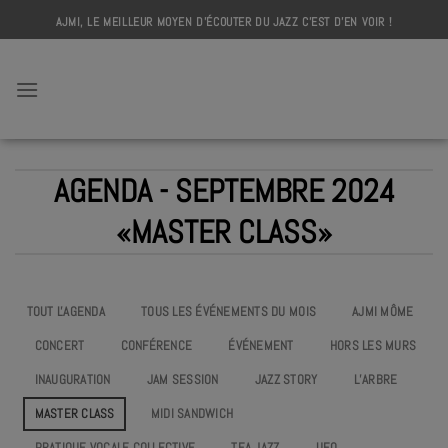
Skip
AJMI, LE MEILLEUR MOYEN D'ÉCOUTER DU JAZZ C'EST D'EN VOIR !
to
content
AJMI
AGENDA - SEPTEMBRE 2024
«MASTER CLASS»
TOUT L'AGENDA
TOUS LES ÉVÉNEMENTS DU MOIS
AJMI MÔME
CONCERT
CONFÉRENCE
ÉVÉNEMENT
HORS LES MURS
INAUGURATION
JAM SESSION
JAZZ STORY
L’ARBRE
MASTER CLASS
MIDI SANDWICH
PRATIQUE VOCALE COLLECTIVE
TEA JAZZ
UEO