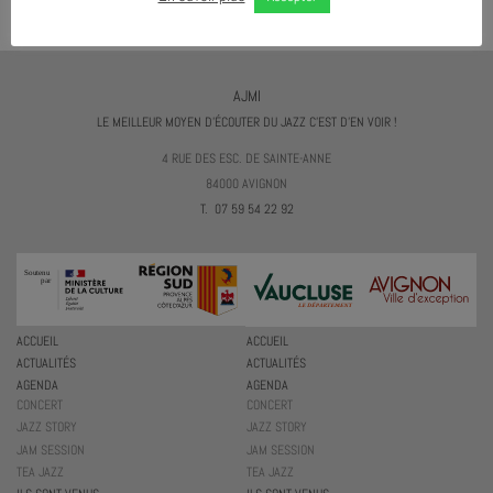
AJMI
LE MEILLEUR MOYEN D'ÉCOUTER DU JAZZ C'EST D'EN VOIR !
4 RUE DES ESC. DE SAINTE-ANNE
84000 AVIGNON
T. 07 59 54 22 92
ACCUEIL
ACCUEIL
ACTUALITÉS
ACTUALITÉS
AGENDA
AGENDA
CONCERT
CONCERT
JAZZ STORY
JAZZ STORY
JAM SESSION
JAM SESSION
TEA JAZZ
TEA JAZZ