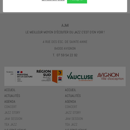
AJMI
LE MEILLEUR MOYEN D'ÉCOUTER DU JAZZ C'EST D'EN VOIR !
4 RUE DES ESC. DE SAINTE-ANNE
84000 AVIGNON
T. 07 59 54 22 92
ACCUEIL
ACCUEIL
ACTUALITÉS
ACTUALITÉS
AGENDA
AGENDA
CONCERT
CONCERT
JAZZ STORY
JAZZ STORY
JAM SESSION
JAM SESSION
TEA JAZZ
TEA JAZZ