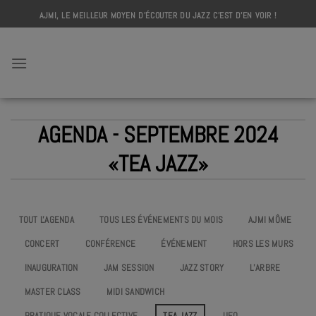
Skip
AJMI, LE MEILLEUR MOYEN D'ÉCOUTER DU JAZZ C'EST D'EN VOIR !
to
content
AJMI
AGENDA - SEPTEMBRE 2024
«TEA JAZZ»
TOUT L'AGENDA
TOUS LES ÉVÉNEMENTS DU MOIS
AJMI MÔME
CONCERT
CONFÉRENCE
ÉVÉNEMENT
HORS LES MURS
INAUGURATION
JAM SESSION
JAZZ STORY
L’ARBRE
MASTER CLASS
MIDI SANDWICH
PRATIQUE VOCALE COLLECTIVE
TEA JAZZ
UEO