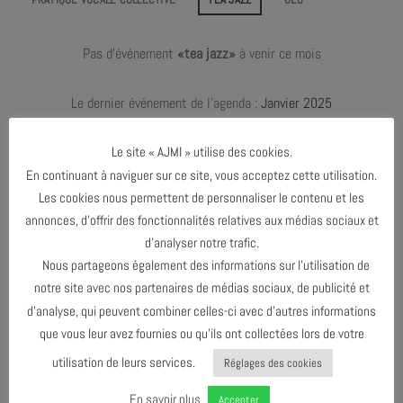
Pas d'événement
«tea jazz»
à venir ce mois
Le dernier événement de l'agenda :
Janvier 2025
Le site « AJMI » utilise des cookies.
En continuant à naviguer sur ce site, vous acceptez cette utilisation.
JANVIER 2024
Les cookies nous permettent de personnaliser le contenu et les
annonces, d’offrir des fonctionnalités relatives aux médias sociaux et
JANVIER 2025
d’analyser notre trafic.
Nous partageons également des informations sur l’utilisation de
notre site avec nos partenaires de médias sociaux, de publicité et
AGENDA AU FORMAT
CAL
I
d’analyse, qui peuvent combiner celles-ci avec d’autres informations
que vous leur avez fournies ou qu’ils ont collectées lors de votre
utilisation de leurs services.
Réglages des cookies
TÉLÉCHARGER LE PROGRAMME
En savoir plus
Accepter