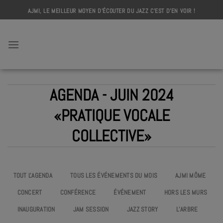
Skip
AJMI, LE MEILLEUR MOYEN D'ÉCOUTER DU JAZZ C'EST D'EN VOIR !
to
content
AJMI
AGENDA - JUIN 2024
«PRATIQUE VOCALE
COLLECTIVE»
TOUT L'AGENDA
TOUS LES ÉVÉNEMENTS DU MOIS
AJMI MÔME
CONCERT
CONFÉRENCE
ÉVÉNEMENT
HORS LES MURS
INAUGURATION
JAM SESSION
JAZZ STORY
L’ARBRE