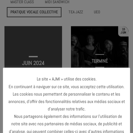
MASTER CLASS
MIDI SANDWICH
PRATIQUE VOCALE COLLECTIVE
TEA JAZZ
UEO
15
JUIN
TERMINÉ
JUIN 2024
Le site « AJMI » utilise des cookies.
En continuant à naviguer sur ce site, vous acceptez cette utilisation.
PRATIQUE VOCALE COLLECTIVE
Les cookies nous permettent de personnaliser le contenu et les
annonces, d’offrir des fonctionnalités relatives aux médias sociaux et
d’analyser notre trafic.
Nous partageons également des informations sur l’utilisation de
MAI 2024
notre site avec nos partenaires de médias sociaux, de publicité et
d’analyse, qui peuvent combiner celles-ci avec d’autres informations