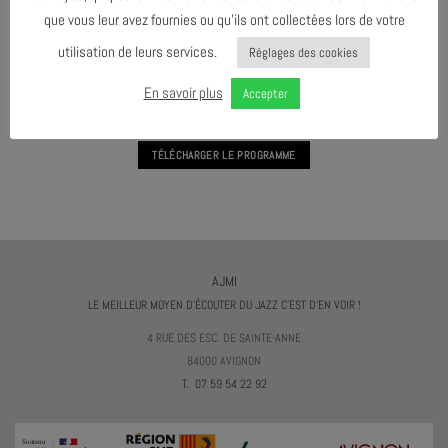
OCTOBRE 2024
que vous leur avez fournies ou qu’ils ont collectées lors de votre
utilisation de leurs services.
Réglages des cookies
AGENDA AU FORMAT
CAL
I
En savoir plus
Accepter
TÉLÉCHARGER LE PROGRAMME
AJMI
LE MEILLEUR MOYEN D'ÉCOUTER DU JAZZ C'EST D'EN VOIR !
4 RUE DES ESC. DE SAINTE-ANNE
84000 AVIGNON
T. 07 59 54 22 92