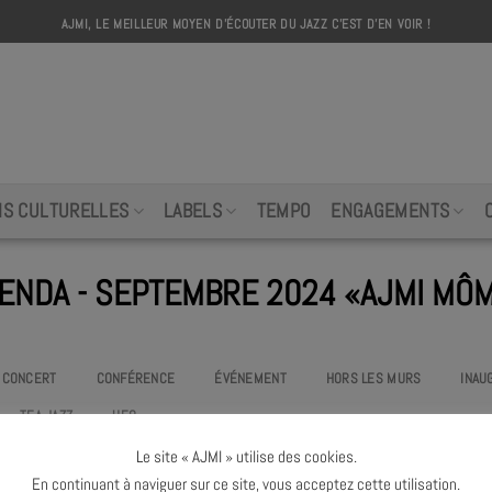
AJMI, LE MEILLEUR MOYEN D'ÉCOUTER DU JAZZ C'EST D'EN VOIR !
AJMI
NS CULTURELLES
LABELS
TEMPO
ENGAGEMENTS
ENDA - SEPTEMBRE 2024 «AJMI MÔ
CONCERT
CONFÉRENCE
ÉVÉNEMENT
HORS LES MURS
INAU
TEA JAZZ
UEO
Le site « AJMI » utilise des cookies.
Pas d'événement
«ajmi môme»
à venir ce mois
En continuant à naviguer sur ce site, vous acceptez cette utilisation.