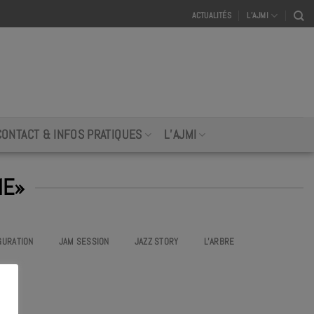
ACTUALITÉS
L’AJMI
CONTACT & INFOS PRATIQUES
L’AJMI
ME»
GURATION
JAM SESSION
JAZZ STORY
L’ARBRE