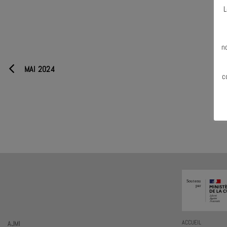
L
N
n
MAI 2024
c
AJMI
ACCUEIL