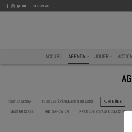
Skip
BANDCAMP
to
content
ACCUEIL
AGENDA
JOUER
ACTIO
AG
TOUT L'AGENDA
TOUS LES ÉVÉNEMENTS DU MOIS
AJMI MÔME
MASTER CLASS
MIDI SANDWICH
PRATIQUE VOCALE COLLECTIVE