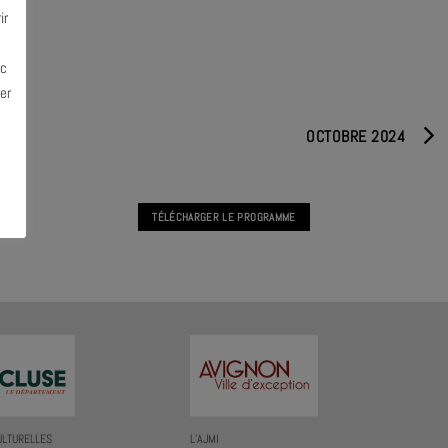
ir
ec
er
OCTOBRE 2024
TÉLÉCHARGER LE PROGRAMME
ULTURELLES
L’AJMI