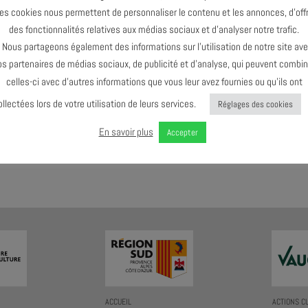
es cookies nous permettent de personnaliser le contenu et les annonces, d’offr
des fonctionnalités relatives aux médias sociaux et d’analyser notre trafic.
Le dernier événement de l'agenda :
Octobre 2024
ous partageons également des informations sur l’utilisation de notre site av
os partenaires de médias sociaux, de publicité et d’analyse, qui peuvent combin
celles-ci avec d’autres informations que vous leur avez fournies ou qu’ils ont
ollectées lors de votre utilisation de leurs services.
Réglages des cookies
En savoir plus
Accepter
AGENDA AU FORMAT
CAL
I
ACCUEIL
ACTIONS C