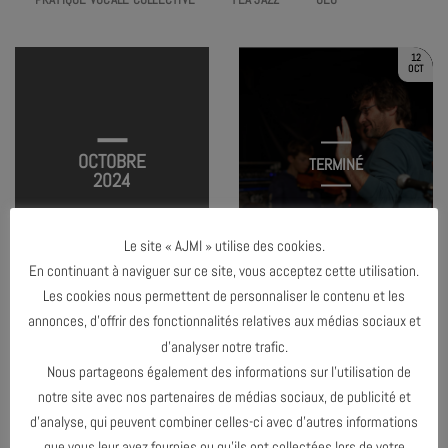
12
OCT
OCTOBRE
TERMINÉ
2024
Le site « AJMI » utilise des cookies.
AJMI MÔME #1 – SÉANCE DE
DÉCOUVERTE
En continuant à naviguer sur ce site, vous acceptez cette utilisation.
Les cookies nous permettent de personnaliser le contenu et les
annonces, d’offrir des fonctionnalités relatives aux médias sociaux et
d’analyser notre trafic.
MAI 2024
Nous partageons également des informations sur l’utilisation de
notre site avec nos partenaires de médias sociaux, de publicité et
NOVEMBRE 2024
d’analyse, qui peuvent combiner celles-ci avec d’autres informations
que vous leur avez fournies ou qu’ils ont collectées lors de votre