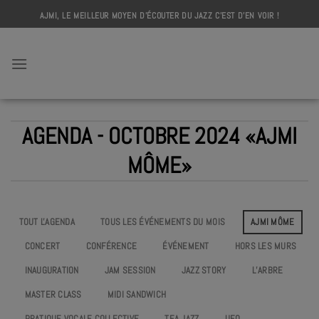
Skip
AJMI, LE MEILLEUR MOYEN D'ÉCOUTER DU JAZZ C'EST D'EN VOIR !
to
content
AJMI
AGENDA - OCTOBRE 2024 «AJMI
MÔME»
TOUT L'AGENDA
TOUS LES ÉVÉNEMENTS DU MOIS
AJMI MÔME
CONCERT
CONFÉRENCE
ÉVÉNEMENT
HORS LES MURS
INAUGURATION
JAM SESSION
JAZZ STORY
L’ARBRE
MASTER CLASS
MIDI SANDWICH
PRATIQUE VOCALE COLLECTIVE
TEA JAZZ
UEO