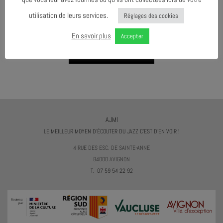
utilisation de leurs services.
Réglages des cookies
AGENDA AU FORMAT
CAL
I
En savoir plus
Accepter
TÉLÉCHARGER LE PROGRAMME
AJMI
LE MEILLEUR MOYEN D'ÉCOUTER DU JAZZ C'EST D'EN VOIR !
4 RUE DES ESC. DE SAINTE-ANNE
84000 AVIGNON
T. 07 59 54 22 92