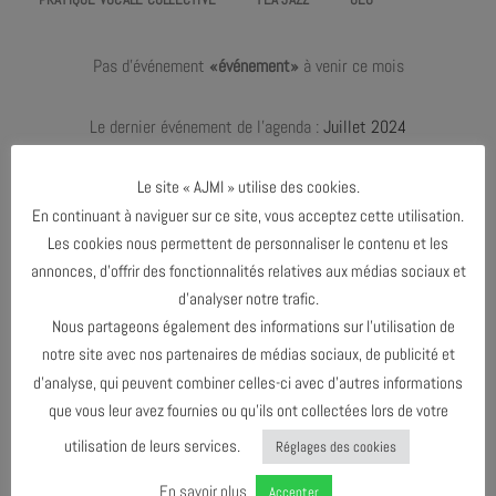
Pas d'événement
«événement»
à venir ce mois
Le dernier événement de l'agenda :
Juillet 2024
Le site « AJMI » utilise des cookies.
En continuant à naviguer sur ce site, vous acceptez cette utilisation.
MARS 2024
Les cookies nous permettent de personnaliser le contenu et les
annonces, d’offrir des fonctionnalités relatives aux médias sociaux et
JUILLET 2024
d’analyser notre trafic.
Nous partageons également des informations sur l’utilisation de
notre site avec nos partenaires de médias sociaux, de publicité et
AGENDA AU FORMAT
CAL
I
d’analyse, qui peuvent combiner celles-ci avec d’autres informations
que vous leur avez fournies ou qu’ils ont collectées lors de votre
utilisation de leurs services.
Réglages des cookies
TÉLÉCHARGER LE PROGRAMME
En savoir plus
Accepter