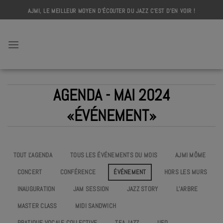
Skip
AJMI, LE MEILLEUR MOYEN D'ÉCOUTER DU JAZZ C'EST D'EN VOIR !
to
content
AJMI
AGENDA - MAI 2024
«ÉVÉNEMENT»
TOUT L'AGENDA
TOUS LES ÉVÉNEMENTS DU MOIS
AJMI MÔME
CONCERT
CONFÉRENCE
ÉVÉNEMENT
HORS LES MURS
INAUGURATION
JAM SESSION
JAZZ STORY
L’ARBRE
MASTER CLASS
MIDI SANDWICH
PRATIQUE VOCALE COLLECTIVE
TEA JAZZ
UEO