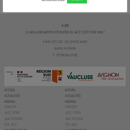
AJMI
LE MEILLEUR MOYEN D'ÉCOUTER DU JAZZ C'EST D'EN VOIR !
4 RUE DES ESC. DE SAINTE-ANNE
84000 AVIGNON
T. 07 59 54 22 92
ACCUEIL
ACCUEIL
ACTUALITÉS
ACTUALITÉS
AGENDA
AGENDA
CONCERT
CONCERT
JAZZ STORY
JAZZ STORY
JAM SESSION
JAM SESSION
TEA JAZZ
TEA JAZZ