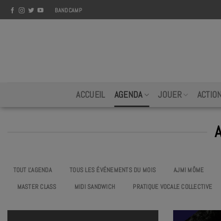
Skip
BANDCAMP
to
content
ACCUEIL
AGENDA
JOUER
ACTIO
TOUT L'AGENDA
TOUS LES ÉVÉNEMENTS DU MOIS
AJMI MÔME
MASTER CLASS
MIDI SANDWICH
PRATIQUE VOCALE COLLECTIVE