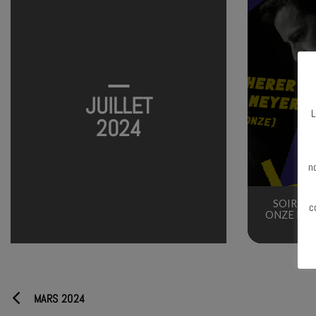
JUILLET
L
2024
N
n
SOIRÉE 
c
ONZE HEU
MARS 2024