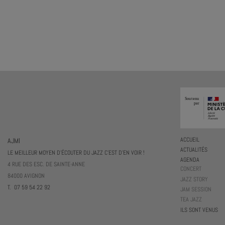
AJMI
ACCUEIL
ACTUALITÉS
LE MEILLEUR MOYEN D'ÉCOUTER DU JAZZ C'EST D'EN VOIR !
AGENDA
4 RUE DES ESC. DE SAINTE-ANNE
CONCERT
84000 AVIGNON
JAZZ STORY
T. 07 59 54 22 92
JAM SESSION
TEA JAZZ
ILS SONT VENUS