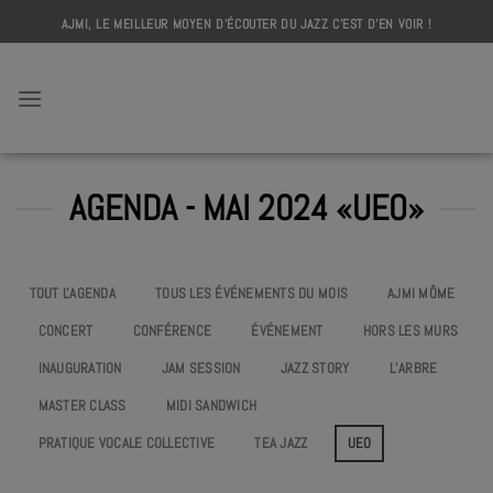
Skip
AJMI, LE MEILLEUR MOYEN D'ÉCOUTER DU JAZZ C'EST D'EN VOIR !
to
content
AJMI
AGENDA - MAI 2024 «UEO»
TOUT L'AGENDA
TOUS LES ÉVÉNEMENTS DU MOIS
AJMI MÔME
CONCERT
CONFÉRENCE
ÉVÉNEMENT
HORS LES MURS
INAUGURATION
JAM SESSION
JAZZ STORY
L’ARBRE
MASTER CLASS
MIDI SANDWICH
PRATIQUE VOCALE COLLECTIVE
TEA JAZZ
UEO