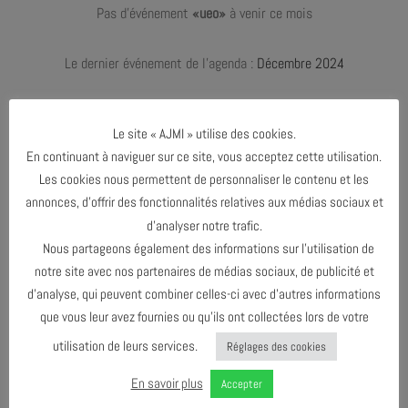
Pas d'événement
«ueo»
à venir ce mois
Le dernier événement de l'agenda :
Décembre 2024
Le site « AJMI » utilise des cookies.
DÉCEMBRE 2023
En continuant à naviguer sur ce site, vous acceptez cette utilisation.
Les cookies nous permettent de personnaliser le contenu et les
DÉCEMBRE 2024
annonces, d’offrir des fonctionnalités relatives aux médias sociaux et
d’analyser notre trafic.
Nous partageons également des informations sur l’utilisation de
notre site avec nos partenaires de médias sociaux, de publicité et
AGENDA AU FORMAT
CAL
I
d’analyse, qui peuvent combiner celles-ci avec d’autres informations
que vous leur avez fournies ou qu’ils ont collectées lors de votre
TÉLÉCHARGER LE PROGRAMME
utilisation de leurs services.
Réglages des cookies
En savoir plus
Accepter