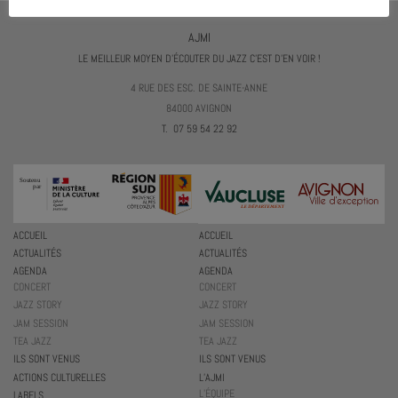
AJMI
LE MEILLEUR MOYEN D'ÉCOUTER DU JAZZ C'EST D'EN VOIR !
4 RUE DES ESC. DE SAINTE-ANNE
84000 AVIGNON
T. 07 59 54 22 92
ACCUEIL
ACCUEIL
ACTUALITÉS
ACTUALITÉS
AGENDA
AGENDA
CONCERT
CONCERT
JAZZ STORY
JAZZ STORY
JAM SESSION
JAM SESSION
TEA JAZZ
TEA JAZZ
ILS SONT VENUS
ILS SONT VENUS
ACTIONS CULTURELLES
L’AJMI
L’ÉQUIPE
LABELS