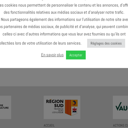
es cookies nous permettent de personnaliser le contenu et les annonces, d’offr
des fonctionnalités relatives aux médias sociaux et d’analyser notre trafic.
Le dernier événement de l'agenda :
Juin 2024
ous partageons également des informations sur l’utilisation de notre site av
os partenaires de médias sociaux, de publicité et d’analyse, qui peuvent combin
celles-ci avec d’autres informations que vous leur avez fournies ou qu’ils ont
ollectées lors de votre utilisation de leurs services.
Réglages des cookies
En savoir plus
Accepter
AGENDA AU FORMAT
CAL
I
ACCUEIL
ACTIONS C