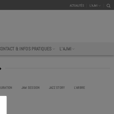
ACTUALITÉS
L’AJMI
CONTACT & INFOS PRATIQUES
L’AJMI
»
GURATION
JAM SESSION
JAZZ STORY
L’ARBRE