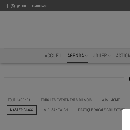
Skip
BANDCAMP
to
content
ACCUEIL
AGENDA
JOUER
ACTIO
TOUT L'AGENDA
TOUS LES ÉVÉNEMENTS DU MOIS
AJMI MÔME
MASTER CLASS
MIDI SANDWICH
PRATIQUE VOCALE COLLECTIVE