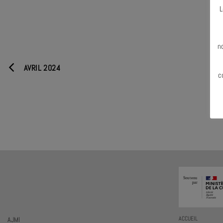
L
N
n
AVRIL 2024
c
AJMI
ACCUEIL