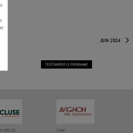
ir
ec
er
JUIN 2024
TÉLÉCHARGER LE PROGRAMME
ULTURELLES
L’AJMI