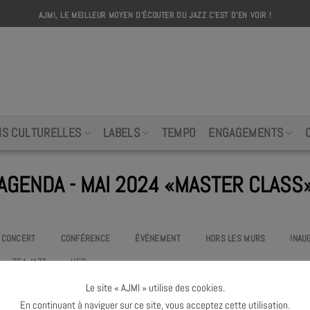
AJMI, LE MEILLEUR MOYEN D'ÉCOUTER DU JAZZ C'EST D'EN VOIR !
AJMI
NS CULTURELLES
LABELS
TEMPO
ENGAGEMENTS
AGENDA - MAI 2024 «MASTER CLASS
CONCERT
CONFÉRENCE
ÉVÉNEMENT
HORS LES MURS
INAU
TEA JAZZ
UEO
Le site « AJMI » utilise des cookies.
Pas d'événement
«master class»
à venir ce mois
En continuant à naviguer sur ce site, vous acceptez cette utilisation.