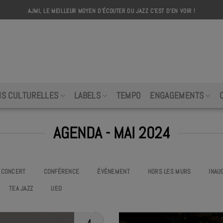
AJMI, LE MEILLEUR MOYEN D'ÉCOUTER DU JAZZ C'EST D'EN VOIR !
AJMI
NS CULTURELLES
LABELS
TEMPO
ENGAGEMENTS
AGENDA - MAI 2024
CONCERT
CONFÉRENCE
ÉVÉNEMENT
HORS LES MURS
INAU
TEA JAZZ
UEO
4