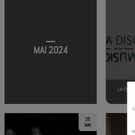
MAI 2024
LA DISC
L
25
N
MAI
n