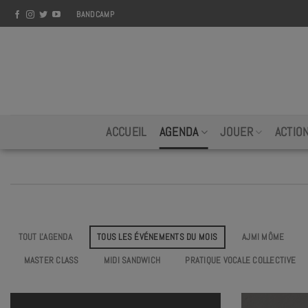
Skip
BANDCAMP
to
content
ACCUEIL
AGENDA
JOUER
ACTIO
TOUT L'AGENDA
TOUS LES ÉVÉNEMENTS DU MOIS
AJMI MÔME
MASTER CLASS
MIDI SANDWICH
PRATIQUE VOCALE COLLECTIVE