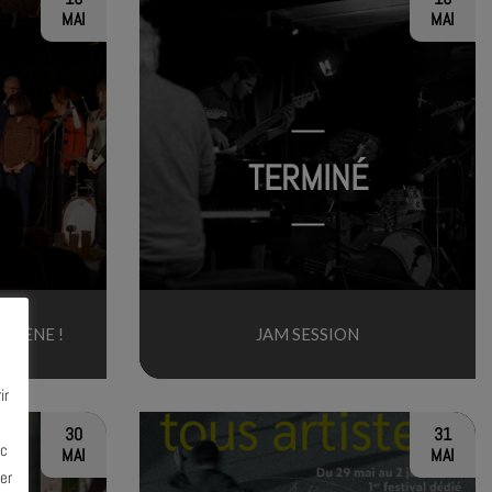
MAI
MAI
TERMINÉ
 SCÈNE !
JAM SESSION
ir
30
31
ec
MAI
MAI
er