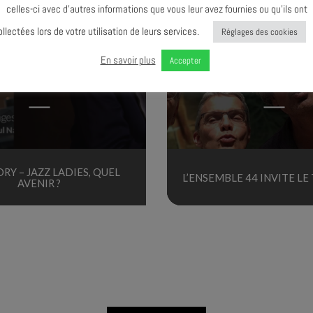
celles-ci avec d’autres informations que vous leur avez fournies ou qu’ils ont
ollectées lors de votre utilisation de leurs services.
Réglages des cookies
En savoir plus
Accepter
TERMINÉ
TERMINÉ
ORY – JAZZ LADIES, QUEL
L’ENSEMBLE 44 INVITE LE
AVENIR ?