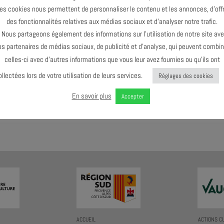
es cookies nous permettent de personnaliser le contenu et les annonces, d’offr
des fonctionnalités relatives aux médias sociaux et d’analyser notre trafic.
Le dernier événement de l'agenda :
Décembre 2024
ous partageons également des informations sur l’utilisation de notre site av
os partenaires de médias sociaux, de publicité et d’analyse, qui peuvent combin
celles-ci avec d’autres informations que vous leur avez fournies ou qu’ils ont
ollectées lors de votre utilisation de leurs services.
Réglages des cookies
En savoir plus
Accepter
AGENDA AU FORMAT
CAL
I
ACCUEIL
ACTIONS C