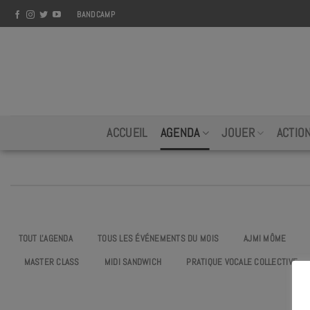
Skip
BANDCAMP
to
content
ACCUEIL
AGENDA
JOUER
ACTIO
TOUT L'AGENDA
TOUS LES ÉVÉNEMENTS DU MOIS
AJMI MÔME
MASTER CLASS
MIDI SANDWICH
PRATIQUE VOCALE COLLECTIVE