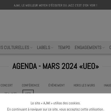
AJMI, LE MEILLEUR MOYEN D'ÉCOUTER DU JAZZ C'EST D'EN VOIR !
AJMI
NS CULTURELLES
LABELS
TEMPO
ENGAGEMENTS
AGENDA - MARS 2024 «UEO»
CONCERT
CONFÉRENCE
ÉVÉNEMENT
HORS LES MURS
INAU
TEA JAZZ
UEO
Le site « AJMI » utilise des cookies.
Pas d'événement
«ueo»
à venir ce mois
En continuant à naviguer sur ce site, vous acceptez cette utilisation.