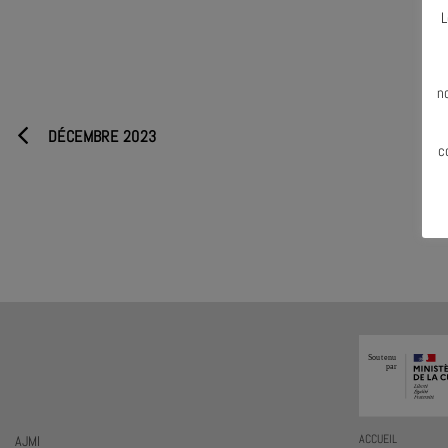
L
N
n
DÉCEMBRE 2023
c
AJMI
ACCUEIL